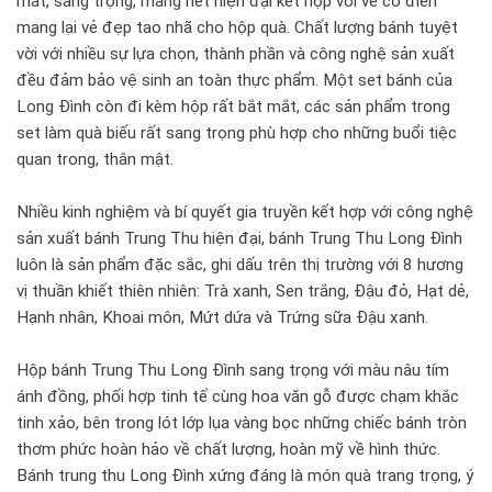
mắt, sang trọng, mang nét hiện đại kết hợp với vẻ cổ điển
mang lại vẻ đẹp tao nhã cho hộp quà. Chất lượng bánh tuyệt
vời với nhiều sự lựa chọn, thành phần và công nghệ sản xuất
đều đảm bảo vệ sinh an toàn thực phẩm. Một set bánh của
Long Đình còn đi kèm hộp rất bắt mắt, các sản phẩm trong
set làm quà biếu rất sang trọng phù hợp cho những buổi tiệc
quan trong, thân mật.
Nhiều kinh nghiệm và bí quyết gia truyền kết hợp với công nghệ
sản xuất bánh Trung Thu hiện đại, bánh Trung Thu Long Đình
luôn là sản phẩm đặc sắc, ghi dấu trên thị trường với 8 hương
vị thuần khiết thiên nhiên: Trà xanh, Sen trắng, Đậu đỏ, Hạt dẻ,
Hạnh nhân, Khoai môn, Mứt dứa và Trứng sữa Đậu xanh.
Hộp bánh Trung Thu Long Đình sang trọng với màu nâu tím
ánh đồng, phối hợp tinh tế cùng hoa văn gỗ được chạm khắc
tinh xảo, bên trong lót lớp lụa vàng bọc những chiếc bánh tròn
thơm phức hoàn hảo về chất lượng, hoàn mỹ về hình thức.
Bánh trung thu Long Đình xứng đáng là món quà trang trọng, ý