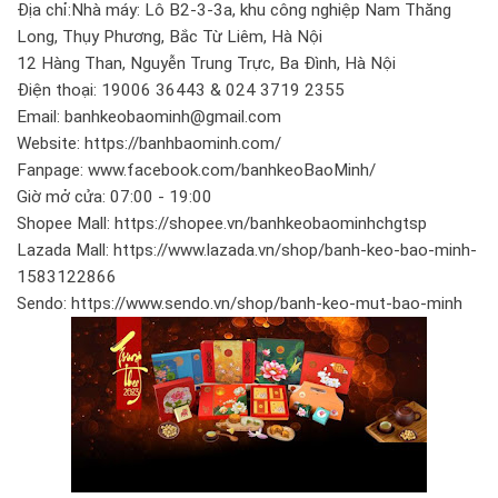
Địa chỉ:Nhà máy: Lô B2-3-3a, khu công nghiệp Nam Thăng
Long, Thụy Phương, Bắc Từ Liêm, Hà Nội
12 Hàng Than, Nguyễn Trung Trực, Ba Đình, Hà Nội
Điện thoại: 19006 36443 & 024 3719 2355
Email: banhkeobaominh@gmail.com
Website: https://banhbaominh.com/
Fanpage: www.facebook.com/banhkeoBaoMinh/
Giờ mở cửa: 07:00 - 19:00
Shopee Mall: https://shopee.vn/banhkeobaominhchgtsp
Lazada Mall: https://www.lazada.vn/shop/banh-keo-bao-minh-
1583122866
Sendo: https://www.sendo.vn/shop/banh-keo-mut-bao-minh