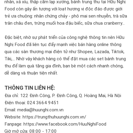
nhân, xá xíu, thập cẩm lạp xưởng, bánh trung thu tại Hữu Nghị
Food còn gây ấn tượng với loạt hương vị độc đáo được giới
trẻ ưa chuộng: nhân chứng chảy - phô mai sen nhuyễn, trà sữa
trân châu đen, trứng muối hoa đậu biếc, sữa chua cranberry...
Đặc biệt, nhờ sự phát triển của công nghệ thông tin nên Hữu
Nghị Food đã liên tục đẩy mạnh việc bán hàng online thông
qua các sàn thương mại điện tử như Shopee, Lazada, Tiktok,
Tiki,... Nhờ vậy khách hàng có thể đặt mua các set bánh trung
thu để làm quà tặng gia đình, bạn bè một cách nhanh chóng,
dễ dàng và thuận tiện nhất.
THÔNG TIN LIÊN HỆ:
Địa chỉ: 122 Định Công, P. Định Công, Q. Hoàng Mai, Hà Nội
Điện thoại: 024 3664 9451
Email: media@huunghi.com.vn
Website: https://trungthuhuunghi.com.vn/
Fanpage: https://www.facebook.com/HuuNghiFood
Giờ mở cửa: 08:00 - 17:00