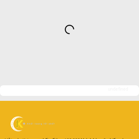
Đa dạng màu sắc cửa nhôm – Tối ưu màu sắc Kiến Trúc
Cửa nhôm chống gió mưa – Hiên ngang giữa thời tiết khắc
nghiệt
Cửa nhôm kín nước kín khí – Bình yên với những tác nhân bên
ngoài
Cửa nhôm cách âm – Sự yên bình trong nhịp sống hiện đại
Cửa nhôm thông gió – Đưa sinh khí vào ngôi nhà của bạn
undefined
Cửa nhôm xếp trượt – Kết nối không gian sống
Cửa nhôm trượt view lớn – Nâng tầm đẳng cấp sống
Cửa sổ trượt đứng – Điểm nhấn sáng tạo trong kiến trúc
Cửa thép vân gỗ Nhật Bản – Mảnh ghép cho phong cách kiến
trúc hiện đại
spa biên hòa