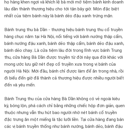
họ hàng khen ngợi và khích lệ bà mới mở tiệm bánh kinh doanh
lâu dần thành thương hiệu cho tới tận bây giờ. Món đặc biệt
nhất của tiệm bánh này là bánh dẻo đậu xanh trứng mặn.
Bánh trung thu bà Dần - thương hiệu bánh trung thu cổ truyền
hàng chục năm tại Hà Nội, nổi tiếng với bánh nướng thập cẩm,
bánh nướng đậu xanh, bánh dẻo thập cẩm, bánh dẻo đậu xanh,
bánh dẻo chay...Là cửa tiệm lâu đời trong lĩnh vực bánh Trung
thu, cửa hàng Bà Dần được truyền từ đời này qua đời khác với
mong ước lưu giữ nét đẹp cổ truyền xưa trong vị bánh của
người Hà Nội. Mới đầu, bánh chỉ được làm để ăn trong nhà, rồi
đi biếu đến giờ đã thành cả thương hiệu được nhiều người biết
đến và yêu mến.
Bánh Trung thu của cửa hàng Bà Dần không có vẻ ngoài kiêu
kỳ, bóng lộn, phá cách chỉ bằng những chiếc hộp đơn giản, quen
thuộc nhưng vẫn thu hút bao người nhờ nét bánh cổ truyền
đặc trưng ăn một miếng là tặc lưỡi liền. Tại cửa hàng đang bán
các vị bánh truyền thống như bánh nướng, bánh dẻo, bánh đậu