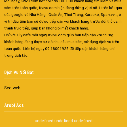
Mỗi ngày, Kvivu.com kết nối hơn 100.000 khách hàng tìm kiếm và mua
Spa chăm sóc da mặt tại biên hòa
sắm trên toàn quốc, Kvivu.com hiện đang đứng vị trí số 1 trên kết quả
Điêu khắc chân mày ở biên hòa
của google về Nhà Hàng - Quán Ăn, Thời Trang, Karaoke, Spa.v.vv..., ở
Dịch vụ phun chân mày ở biên hòa
vị trí đầu tiên bạn sẽ được tiếp cận với khách hàng trước đối thủ cạnh
Dịch vụ phun môi ở biên hòa
tranh trực tiếp, giúp bạn không bị mất khách hàng.
Biển số nhà nhôm đúc
Chỉ với 1 ly cafe mỗi ngày, Kvivu.com giúp bạn tiếp cận với những
Công ty vận tải ở nhơn trạch
khách hàng đang thực sự có nhu cầu mua sắm, sử dụng dịch vụ trên
Dịch vụ vận chuyển hàng hóa tại nhơn trạch
toàn quốc. Liên hệ ngay 09.18001925 để tiếp cận khách hàng chỉ
trong tích tắc.
Vận chuyển hàng hóa nhơn trạch
Công ty vận tải ở long thành
Dịch vụ vận chuyển hàng hóa tại long thành
Dịch Vụ Nổi Bật
Vận chuyển hàng hóa long thành
Công ty vận tải ở trảng bom
Seo web
Dịch vụ vận chuyển hàng hóa tại trảng bom
Vận chuyển hàng hóa trảng bom
Arobi Ads
Công ty vận tải ở biên hòa đồng nai
Vận chuyển hàng hóa biên hòa đồng nai
undefined
undefined
undefined
Dịch vụ vận chuyển hàng hóa tại biên hòa