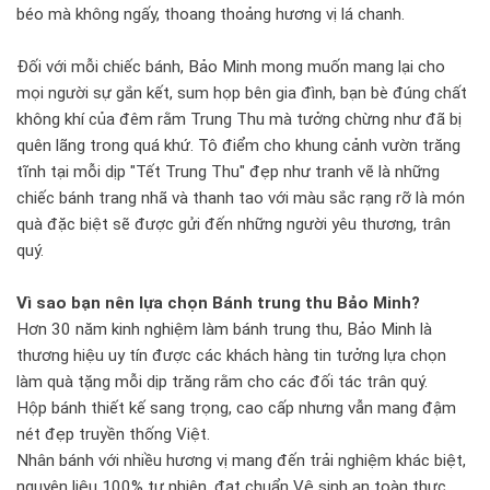
béo mà không ngấy, thoang thoảng hương vị lá chanh.
Đối với mỗi chiếc bánh, Bảo Minh mong muốn mang lại cho
mọi người sự gắn kết, sum họp bên gia đình, bạn bè đúng chất
không khí của đêm rằm Trung Thu mà tưởng chừng như đã bị
quên lãng trong quá khứ. Tô điểm cho khung cảnh vườn trăng
tĩnh tại mỗi dịp "Tết Trung Thu" đẹp như tranh vẽ là những
chiếc bánh trang nhã và thanh tao với màu sắc rạng rỡ là món
quà đặc biệt sẽ được gửi đến những người yêu thương, trân
quý.
Vì sao bạn nên lựa chọn Bánh trung thu Bảo Minh?
Hơn 30 năm kinh nghiệm làm bánh trung thu, Bảo Minh là
thương hiệu uy tín được các khách hàng tin tưởng lựa chọn
làm quà tặng mỗi dịp trăng rằm cho các đối tác trân quý.
Hộp bánh thiết kế sang trọng, cao cấp nhưng vẫn mang đậm
nét đẹp truyền thống Việt.
Nhân bánh với nhiều hương vị mang đến trải nghiệm khác biệt,
nguyên liệu 100% tự nhiên, đạt chuẩn Vệ sinh an toàn thực