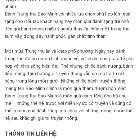
phẩm.
Bánh Trung thu Bảo Minh với nhiều lựa chọn phù hợp làm quà
tặng cho đối tác khách hàng hay món quà dành tặng trẻ nhỏ.
Tên gọi bánh mang nhiều ý nghĩa thay lời chúc một trung thu
sum vầy, đong đầy hạnh phúc, gắn chặt tình thân.
Một mùa Trung thu lại về khắp phố phường. Ngày nay, bánh
trung thu đã có muôn hình muôn vẻ, với nhiều sáng tạo để phù
hợp với nhịp sống hiện đại. Thế nhưng, chiếc bánh nướng, bánh
dẻo mang đậm hương vị truyền thống vẫn có một ví trí rất
riêng trong lòng mỗi người. Những chiếc bánh truyền thống
mang tên Bảo Minh chính là món quà thấm đượm hồn Việt.
Bánh Trung thu Bảo Minh là món quà dành tặng ông bà cha
mẹ – những thế hệ trước với miền ký ức cổ truyền và cũng có
thể là món quà dành tặng con cháu với những mong muốn thế
hệ sau khắc ghi giá trị truyền thống.
THÔNG TIN LIÊN HỆ: