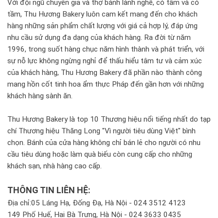
Với đội ngũ chuyên gia và thợ bánh lành nghề, có tâm và có
tầm, Thu Hương Bakery luôn cam kết mang đến cho khách
hàng những sản phẩm chất lượng với giá cả hợp lý, đáp ứng
nhu cầu sử dụng đa dạng của khách hàng. Ra đời từ năm
1996, trong suốt hàng chục năm hình thành và phát triển, với
sự nỗ lực không ngừng nghỉ để thấu hiểu tâm tư và cảm xúc
của khách hàng, Thu Hương Bakery đã phần nào thành công
mang hồn cốt tinh hoa ẩm thực Pháp đến gần hơn với những
khách hàng sành ăn.
Thu Hương Bakery là top 10 Thương hiệu nổi tiếng nhất do tạp
chí Thương hiệu Thăng Long "Vì người tiêu dùng Việt" bình
chọn. Bánh của cửa hàng không chỉ bán lẻ cho người có nhu
cầu tiêu dùng hoặc làm quà biếu còn cung cấp cho những
khách sạn, nhà hàng cao cấp.
THÔNG TIN LIÊN HỆ:
Địa chỉ:05 Láng Hạ, Đống Đạ, Hà Nội - 024 3512 4123
149 Phố Huế, Hai Bà Trưng, Hà Nội - 024 3633 0435