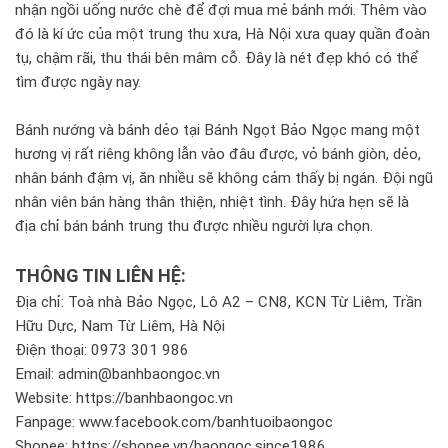
nhận ngồi uống nước chè để đợi mua mẻ bánh mới. Thêm vào
đó là kí ức của một trung thu xưa, Hà Nội xưa quay quần đoàn
tụ, chậm rãi, thu thái bên mâm cỗ. Đây là nét đẹp khó có thể
tìm được ngày nay.
Bánh nướng và bánh dẻo tại Bánh Ngọt Bảo Ngọc mang một
hương vị rất riêng không lẫn vào đâu được, vỏ bánh giòn, dẻo,
nhân bánh đậm vị, ăn nhiều sẽ không cảm thấy bị ngán. Đội ngũ
nhân viên bán hàng thân thiện, nhiệt tình. Đây hứa hẹn sẽ là
địa chỉ bán bánh trung thu được nhiều người lựa chọn.
THÔNG TIN LIÊN HỆ:
Địa chỉ: Toà nhà Bảo Ngọc, Lô A2 – CN8, KCN Từ Liêm, Trần
Hữu Dực, Nam Từ Liêm, Hà Nội
Điện thoại: 0973 301 986
Email: admin@banhbaongoc.vn
Website: https://banhbaongoc.vn
Fanpage: www.facebook.com/banhtuoibaongoc
Shopee: https://shopee.vn/baongoc.since1986