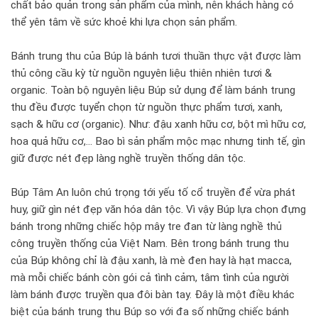
chất bảo quản trong sản phẩm của mình, nên khách hàng có
thể yên tâm về sức khoẻ khi lựa chọn sản phẩm.
Bánh trung thu của Búp là bánh tươi thuần thực vật được làm
thủ công cầu kỳ từ nguồn nguyên liệu thiên nhiên tươi &
organic. Toàn bộ nguyên liệu Búp sử dụng để làm bánh trung
thu đều được tuyển chọn từ nguồn thực phẩm tươi, xanh,
sạch & hữu cơ (organic). Như: đậu xanh hữu cơ, bột mì hữu cơ,
hoa quả hữu cơ,... Bao bì sản phẩm mộc mạc nhưng tinh tế, gìn
giữ được nét đẹp làng nghề truyền thống dân tộc.
Búp Tâm An luôn chú trọng tới yếu tố cổ truyền để vừa phát
huy, giữ gìn nét đẹp văn hóa dân tộc. Vì vậy Búp lựa chọn đựng
bánh trong những chiếc hộp mây tre đan từ làng nghề thủ
công truyền thống của Việt Nam. Bên trong bánh trung thu
của Búp không chỉ là đậu xanh, là mè đen hay là hạt macca,
mà mỗi chiếc bánh còn gói cả tình cảm, tâm tình của người
làm bánh được truyền qua đôi bàn tay. Đây là một điều khác
biệt của bánh trung thu Búp so với đa số những chiếc bánh