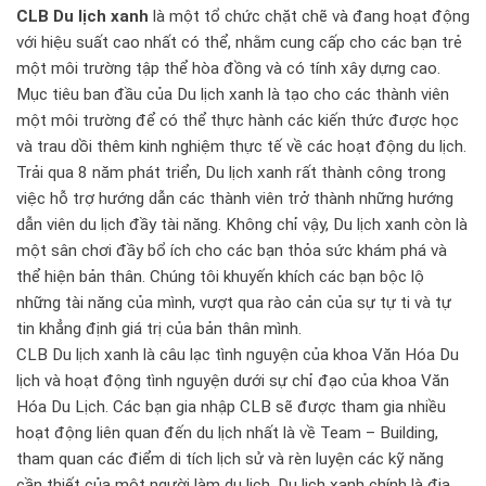
CLB Du lịch xanh
là một tổ chức chặt chẽ và đang hoạt động
với hiệu suất cao nhất có thể, nhằm cung cấp cho các bạn trẻ
một môi trường tập thể hòa đồng và có tính xây dựng cao.
Mục tiêu ban đầu của Du lịch xanh là tạo cho các thành viên
một môi trường để có thể thực hành các kiến thức được học
và trau dồi thêm kinh nghiệm thực tế về các hoạt động du lịch.
Trải qua 8 năm phát triển, Du lịch xanh rất thành công trong
việc hỗ trợ hướng dẫn các thành viên trở thành những hướng
dẫn viên du lịch đầy tài năng. Không chỉ vậy, Du lịch xanh còn là
một sân chơi đầy bổ ích cho các bạn thỏa sức khám phá và
thể hiện bản thân. Chúng tôi khuyến khích các bạn bộc lộ
những tài năng của mình, vượt qua rào cản của sự tự ti và tự
tin khẳng định giá trị của bản thân mình.
CLB Du lịch xanh là câu lạc tình nguyện của khoa Văn Hóa Du
lịch và hoạt động tình nguyện dưới sự chỉ đạo của khoa Văn
Hóa Du Lịch. Các bạn gia nhập CLB sẽ được tham gia nhiều
hoạt động liên quan đến du lịch nhất là về Team – Building,
tham quan các điểm di tích lịch sử và rèn luyện các kỹ năng
cần thiết của một người làm du lịch. Du lịch xanh chính là địa