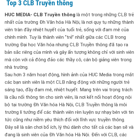
Top 3 CLB Truyền thông
HUC MEDIA- CLB Truyền thông
là một trong những CLB trẻ
nhất của trường Đh Văn hóa Hà Nội, là nơi quy tụ những thành
viên tràn đầy nhiệt huyết của tuổi trẻ, sống với đam mê của
chính mình. Tuy là thành viên ‘’trẻ’’ nhất giữa các CLB trong
trường Đại học Văn hóa nhưng CLB Truyền thông đã tạo ra
bản sắc riêng của mình và gây ấn tượng không chỉ với sinh viên
mà còn với cả đông đảo các thầy cô, cán bộ giảng viên trong
nhà trường.
Sau hơn 3 năm hoạt động, hình ảnh của HUC Media trong mắt
các bạn sinh viên là một CLB năng động với những người trẻ
sáng tạo, đầy đam mê, nhiệt huyết. Mang trên vai trọng trách
là cầu nối thông tin cho sinh viên, là nơi kết nối hoạt động nội
bộ tại trường Đh Văn hóa Hà Nội, CLB Truyền thông là môi
trường lí tưởng để các thành viên rèn luyện sự nhạy bén với tin
tức cũng như niềm yêu thích đối với lĩnh vực truyền thông.
Đây sẽ là sân chơi bổ ích, lý thú dành cho tất cả các bạn sẽ và
đang là sinh viên của Đh Văn hóa Hà Nội. Đến với CLB, các