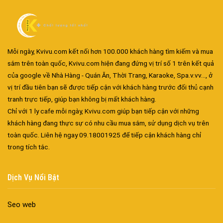
Mỗi ngày, Kvivu.com kết nối hơn 100.000 khách hàng tìm kiếm và mua
sắm trên toàn quốc, Kvivu.com hiện đang đứng vị trí số 1 trên kết quả
của google về Nhà Hàng - Quán Ăn, Thời Trang, Karaoke, Spa.v.vv..., ở
Đa dạng màu sắc cửa nhôm – Tối ưu màu sắc Kiến Trúc
vị trí đầu tiên bạn sẽ được tiếp cận với khách hàng trước đối thủ cạnh
Cửa nhôm chống gió mưa – Hiên ngang giữa thời tiết khắc
tranh trực tiếp, giúp bạn không bị mất khách hàng.
nghiệt
Chỉ với 1 ly cafe mỗi ngày, Kvivu.com giúp bạn tiếp cận với những
Cửa nhôm kín nước kín khí – Bình yên với những tác nhân bên
khách hàng đang thực sự có nhu cầu mua sắm, sử dụng dịch vụ trên
ngoài
toàn quốc. Liên hệ ngay 09.18001925 để tiếp cận khách hàng chỉ
trong tích tắc.
Cửa nhôm cách âm – Sự yên bình trong nhịp sống hiện đại
Cửa nhôm thông gió – Đưa sinh khí vào ngôi nhà của bạn
Cửa nhôm xếp trượt – Kết nối không gian sống
Dịch Vụ Nổi Bật
Cửa nhôm trượt view lớn – Nâng tầm đẳng cấp sống
Cửa sổ trượt đứng – Điểm nhấn sáng tạo trong kiến trúc
Seo web
Cửa thép vân gỗ Nhật Bản – Mảnh ghép cho phong cách kiến