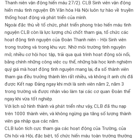
Thanh niên vận động hiến máu 27/2). CLB Sinh viên vận động
hiến máu tình nguyện Đh Văn hóa Hà Nội luôn tự hào về truyền
thống hoạt động và phát triển của mình.
Ngoài đặc thù về tổ chức, phát triển phong trào hiến máu tình
nguyện CLB còn là lực lượng chủ chốt tham gia, tổ chức các
hoạt động tình nguyện của Đoàn Thanh niên - Hội Sinh viên
trong trường và trong khu vực. Nhờ môi trường tình nguyện
mở, nhiều cơ hội học tập, trải qua quá trình hoạt động sôi nổi,
bằng chính những công việc cụ thể, những bài học kinh nghiệm
quý giá mà hoạt động tình nguyện mang lại, đa số thành viên
tham gia đều trưởng thành lên rất nhiều, và không ít anh chị đã
được Kết nạp Đảng ngay khi mới là sinh viên năm 2, năm 3
trong trường và được nhận vào làm tại các cơ quan Đoàn thể
ngay khi vừa tốt nghiệp.
Với lịch sử hình thành và phát triển như vậy, CLB đã thu nạp
trên 1000 thành viên, và không ngừng gia tăng số lượng thành
viên gia nhập qua các năm.
CLB luôn tích cực tham gia các hoạt động của Trường, của
Chi hội và Hội; đặc biệt, tổ chức hiến máu toàn trường thường