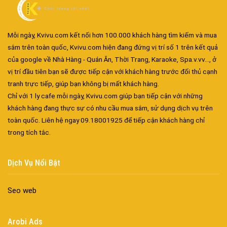
Đa dạng màu sắc cửa nhôm – Tối ưu màu sắc Kiến Trúc
Mỗi ngày, Kvivu.com kết nối hơn 100.000 khách hàng tìm kiếm và mua
Cửa nhôm chống gió mưa – Hiên ngang giữa thời tiết khắc
sắm trên toàn quốc, Kvivu.com hiện đang đứng vị trí số 1 trên kết quả
nghiệt
của google về Nhà Hàng - Quán Ăn, Thời Trang, Karaoke, Spa.v.vv..., ở
Cửa nhôm kín nước kín khí – Bình yên với những tác nhân bên
vị trí đầu tiên bạn sẽ được tiếp cận với khách hàng trước đối thủ cạnh
ngoài
tranh trực tiếp, giúp bạn không bị mất khách hàng.
Cửa nhôm cách âm – Sự yên bình trong nhịp sống hiện đại
Chỉ với 1 ly cafe mỗi ngày, Kvivu.com giúp bạn tiếp cận với những
Cửa nhôm thông gió – Đưa sinh khí vào ngôi nhà của bạn
khách hàng đang thực sự có nhu cầu mua sắm, sử dụng dịch vụ trên
Cửa nhôm xếp trượt – Kết nối không gian sống
toàn quốc. Liên hệ ngay 09.18001925 để tiếp cận khách hàng chỉ
Cửa nhôm trượt view lớn – Nâng tầm đẳng cấp sống
trong tích tắc.
Cửa sổ trượt đứng – Điểm nhấn sáng tạo trong kiến trúc
Cửa thép vân gỗ Nhật Bản – Mảnh ghép cho phong cách kiến
Dịch Vụ Nổi Bật
trúc hiện đại
spa biên hòa
Seo web
Spa chăm sóc da mặt tại biên hòa
Điêu khắc chân mày ở biên hòa
Arobi Ads
Dịch vụ phun chân mày ở biên hòa