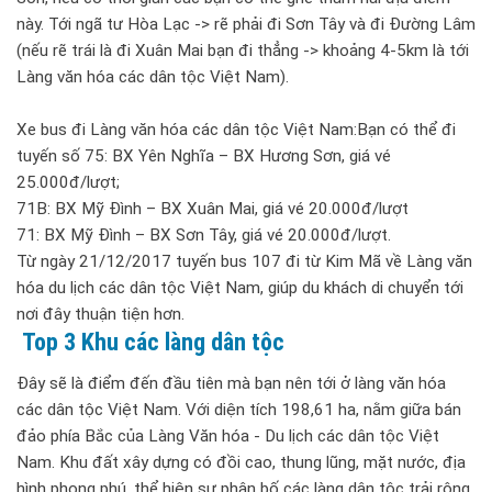
này. Tới ngã tư Hòa Lạc -> rẽ phải đi Sơn Tây và đi Đường Lâm
(nếu rẽ trái là đi Xuân Mai bạn đi thẳng -> khoảng 4-5km là tới
Làng văn hóa các dân tộc Việt Nam).
Xe bus đi Làng văn hóa các dân tộc Việt Nam:Bạn có thể đi
tuyến số 75: BX Yên Nghĩa – BX Hương Sơn, giá vé
25.000đ/lượt;
71B: BX Mỹ Đình – BX Xuân Mai, giá vé 20.000đ/lượt
71: BX Mỹ Đình – BX Sơn Tây, giá vé 20.000đ/lượt.
Từ ngày 21/12/2017 tuyến bus 107 đi từ Kim Mã về Làng văn
hóa du lịch các dân tộc Việt Nam, giúp du khách di chuyển tới
nơi đây thuận tiện hơn.
Top 3 Khu các làng dân tộc
Đây sẽ là điểm đến đầu tiên mà bạn nên tới ở làng văn hóa
các dân tộc Việt Nam. Với diện tích 198,61 ha, nằm giữa bán
đảo phía Bắc của Làng Văn hóa - Du lịch các dân tộc Việt
Nam. Khu đất xây dựng có đồi cao, thung lũng, mặt nước, địa
hình phong phú, thể hiện sự phân bố các làng dân tộc trải rộng