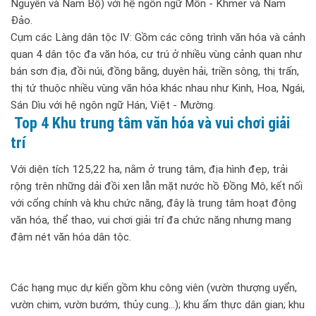
Nguyên và Nam Bộ) với hệ ngôn ngữ Môn - Khmer và Nam
Đảo.
Cụm các Làng dân tộc IV: Gồm các công trình văn hóa và cảnh
quan 4 dân tộc đa văn hóa, cư trú ở nhiều vùng cảnh quan như
bán sơn địa, đồi núi, đồng bằng, duyên hải, triền sông, thị trấn,
thị tứ thuộc nhiều vùng văn hóa khác nhau như Kinh, Hoa, Ngái,
Sán Dìu với hệ ngôn ngữ Hán, Việt - Mường.
Top 4 Khu trung tâm văn hóa và vui chơi giải
trí
Với diện tích 125,22 ha, nằm ở trung tâm, địa hình đẹp, trải
rộng trên những dải đồi xen lẫn mặt nước hồ Đồng Mô, kết nối
với cổng chính và khu chức năng, đây là trung tâm hoạt động
văn hóa, thể thao, vui chơi giải trí đa chức năng nhưng mang
đậm nét văn hóa dân tộc.
Các hạng mục dự kiến gồm khu công viên (vườn thượng uyển,
vườn chim, vườn bướm, thủy cung…); khu ẩm thực dân gian; khu