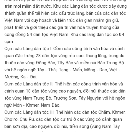
trên mọi miền đất nước. Khu các Làng dân tộc được xây dựng
thành quần thể tái hiện các cấu trúc làng, bản của các dân tộc
Việt Nam với quy hoạch và kiến trúc dân gian nhằm gìn giữ,
phát triển và giới thiệu các giá trị văn hóa truyền thống của
cộng đồng 54 dân tộc Việt Nam. Khu các làng dân tộc có 04
cụm:
Cụm các Làng dân tộc I: Gồm các công trình văn hóa và cảnh
quan đặc trưng 28 dân tộc vùng rẻo cao, thung lũng, trung du
thuộc các vùng Đông Bắc, Tây Bắc và miền núi Bắc Trung Bộ
với hệ ngôn ngữ Tày - Thái, Tạng - Miến, Mông - Dao, Việt -
Mường, Ka - Đai.
Cụm các Làng dân tộc II: Thể hiện các công trình văn hóa và
cảnh quan 18 dân tộc vùng cao nguyên, đồi núi thuộc các dân
tộc vùng Nam Trung Bộ, Trường Sơn, Tây Nguyên với hệ ngôn
ngữ Môn - Khmer, Nam Đảo.
Cụm các Làng dân tộc III: Thể hiện các dân tộc Chăm, Khmer,
Chơ ro, Chu Ru, các dân tộc cư trú ở các vùng có cảnh quan
bán sơn địa, cao nguyên, đồi núi, triền sông (vùng Nam Tây