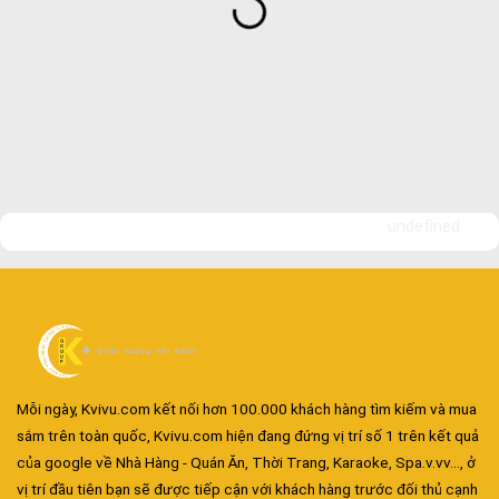
undefined
Mỗi ngày, Kvivu.com kết nối hơn 100.000 khách hàng tìm kiếm và mua
Đa dạng màu sắc cửa nhôm – Tối ưu màu sắc Kiến Trúc
sắm trên toàn quốc, Kvivu.com hiện đang đứng vị trí số 1 trên kết quả
Cửa nhôm chống gió mưa – Hiên ngang giữa thời tiết khắc
của google về Nhà Hàng - Quán Ăn, Thời Trang, Karaoke, Spa.v.vv..., ở
nghiệt
vị trí đầu tiên bạn sẽ được tiếp cận với khách hàng trước đối thủ cạnh