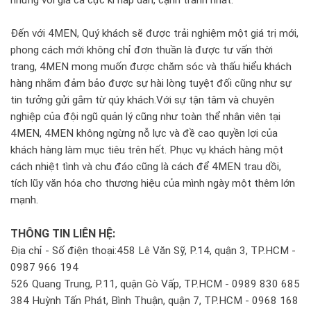
nhưng với giá cả cực kì hấp dẫn, cạnh tranh nhất.
Đến với 4MEN, Quý khách sẽ được trải nghiệm một giá trị mới,
phong cách mới không chỉ đơn thuần là được tư vấn thời
trang, 4MEN mong muốn được chăm sóc và thấu hiểu khách
hàng nhằm đảm bảo được sự hài lòng tuyệt đối cũng như sự
tin tưởng gửi gắm từ qúy khách.Với sự tận tâm và chuyên
nghiệp của đội ngũ quản lý cũng như toàn thể nhân viên tại
4MEN, 4MEN không ngừng nỗ lực và đề cao quyền lợi của
khách hàng làm mục tiêu trên hết. Phục vụ khách hàng một
cách nhiệt tình và chu đáo cũng là cách để 4MEN trau dồi,
tích lũy văn hóa cho thương hiệu của mình ngày một thêm lớn
mạnh.
THÔNG TIN LIÊN HỆ:
Địa chỉ - Số điện thoại:458 Lê Văn Sỹ, P.14, quận 3, TP.HCM -
0987 966 194
526 Quang Trung, P.11, quận Gò Vấp, TP.HCM - 0989 830 685
384 Huỳnh Tấn Phát, Bình Thuận, quận 7, TP.HCM - 0968 168