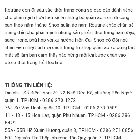
Routine còn đi sâu vào thời trang công sở cao cấp dành riêng
cho phái mạnh hứa hẹn sẽ là những bộ quần áo nam đi cùng
bạn theo năm tháng. Shop quần áo nam Routine chắc chắn sẽ
mang đến cho phái mạnh những sản phẩm thời trang nam đẹp,
sang trọng, phù hợp với xu hướng hiện đại. Shop có đội ngũ
nhân viên nhiệt tình và cách trang trí shop quần áo vô cùng bắt
mắt sẽ làm bạn cảm thấy hào hứng mỗi khi bước chân vào
store thời trang trẻ Routine.
THÔNG TIN LIÊN HỆ:
Địa chỉ - Số điện thoại:70-72 Ngô Đức Kế, phường Bến Nghé,
quận 1, TP.HCM - 0286 270 1272
768 Sư Vạn Hạnh, quận 10, TP.HCM - 0286 273 0589
11 - 13 - 15 Hoa Lan, quận Phú Nhuận, TP.HCM - 0286 286
5429
55A- 55B Hồ Xuân Hương, quận 3, TP.HCM - 0286 271 0856
508 Nguyễn Thị Thập, phường Tân Quy, quận 7, TP.HCM -