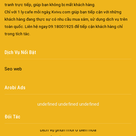
Cửa nhôm kín nước kín khí – Bình yên với những tác nhân bên
tranh trực tiếp, giúp bạn không bị mất khách hàng.
ngoài
Chỉ với 1 ly cafe mỗi ngày, Kvivu.com giúp bạn tiếp cận với những
Cửa nhôm cách âm – Sự yên bình trong nhịp sống hiện đại
khách hàng đang thực sự có nhu cầu mua sắm, sử dụng dịch vụ trên
toàn quốc. Liên hệ ngay 09.18001925 để tiếp cận khách hàng chỉ
Cửa nhôm thông gió – Đưa sinh khí vào ngôi nhà của bạn
trong tích tắc.
Cửa nhôm xếp trượt – Kết nối không gian sống
Cửa nhôm trượt view lớn – Nâng tầm đẳng cấp sống
Cửa sổ trượt đứng – Điểm nhấn sáng tạo trong kiến trúc
Dịch Vụ Nổi Bật
Cửa thép vân gỗ Nhật Bản – Mảnh ghép cho phong cách kiến
trúc hiện đại
Seo web
spa biên hòa
Spa chăm sóc da mặt tại biên hòa
Arobi Ads
Điêu khắc chân mày ở biên hòa
Dịch vụ phun chân mày ở biên hòa
undefined
undefined
undefined
Dịch vụ phun môi ở biên hòa
Đối Tác
Biển số nhà nhôm đúc
Công ty vận tải ở nhơn trạch
Dịch vụ vận chuyển hàng hóa tại nhơn trạch