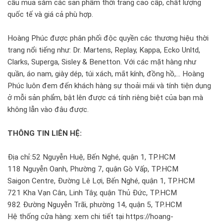
cầu mua sắm các sản phẩm thời trang cao cấp, chất lượng
quốc tế và giá cả phù hợp.
Hoàng Phúc được phân phối độc quyền các thương hiệu thời
trang nổi tiếng như: Dr. Martens, Replay, Kappa, Ecko Unltd,
Clarks, Superga, Sisley & Benetton. Với các mặt hàng như
quần, áo nam, giày dép, túi xách, mắt kính, đồng hồ,… Hoàng
Phúc luôn đem đến khách hàng sự thoải mái và tính tiện dụng
ở mỗi sản phẩm, bật lên được cá tính riêng biệt của bạn mà
không lẫn vào đâu được.
THÔNG TIN LIÊN HỆ:
Địa chỉ:52 Nguyễn Huệ, Bến Nghé, quận 1, TP.HCM
118 Nguyễn Oanh, Phường 7, quận Gò Vấp, TP.HCM
Saigon Centre, Đường Lê Lợi, Bến Nghé, quận 1, TP.HCM
721 Kha Vạn Cân, Linh Tây, quận Thủ Đức, TP.HCM
982 Đường Nguyễn Trãi, phường 14, quận 5, TP.HCM
Hệ thống cửa hàng: xem chi tiết tại https://hoang-