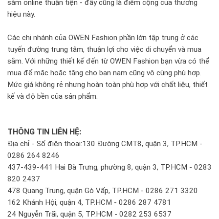
sắm online thuận tiện - đây cũng là điểm cộng của thương
hiệu này.
Các chi nhánh của OWEN Fashion phần lớn tập trung ở các
tuyến đường trung tâm, thuận lợi cho việc di chuyển và mua
sắm. Với những thiết kế đến từ OWEN Fashion bạn vừa có thể
mua để mặc hoặc tặng cho bạn nam cũng vô cùng phù hợp.
Mức giá không rẻ nhưng hoàn toàn phù hợp với chất liệu, thiết
kế và độ bền của sản phẩm.
THÔNG TIN LIÊN HỆ:
Địa chỉ - Số điện thoại:130 Đường CMT8, quận 3, TP.HCM -
0286 264 8246
437-439-441 Hai Bà Trưng, phường 8, quận 3, TP.HCM - 0283
820 2437
478 Quang Trung, quận Gò Vấp, TP.HCM - 0286 271 3320
162 Khánh Hội, quận 4, TP.HCM - 0286 287 4781
24 Nguyễn Trãi, quận 5, TP.HCM - 0282 253 6537