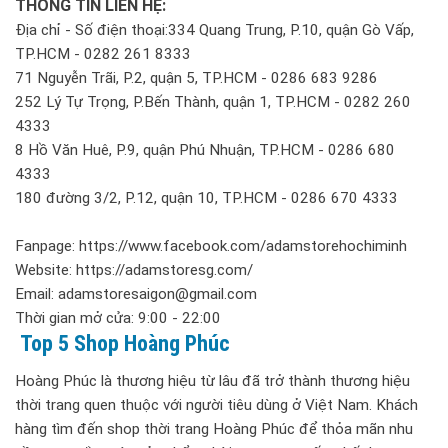
THÔNG TIN LIÊN HỆ:
Địa chỉ - Số điện thoại:334 Quang Trung, P.10, quận Gò Vấp,
TP.HCM - 0282 261 8333
71 Nguyễn Trãi, P.2, quận 5, TP.HCM - 0286 683 9286
252 Lý Tự Trọng, P.Bến Thành, quận 1, TP.HCM - 0282 260
4333
8 Hồ Văn Huê, P.9, quận Phú Nhuận, TP.HCM - 0286 680
4333
180 đường 3/2, P.12, quận 10, TP.HCM - 0286 670 4333
Fanpage: https://www.facebook.com/adamstorehochiminh
Website: https://adamstoresg.com/
Email: adamstoresaigon@gmail.com
Thời gian mở cửa: 9:00 - 22:00
Top 5 Shop Hoàng Phúc
Hoàng Phúc là thương hiệu từ lâu đã trở thành thương hiệu
thời trang quen thuộc với người tiêu dùng ở Việt Nam. Khách
hàng tìm đến shop thời trang Hoàng Phúc để thỏa mãn nhu