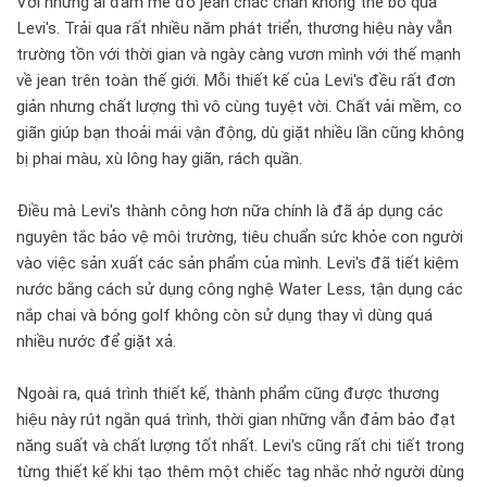
Với những ai đam mê đồ jean chắc chắn không thể bỏ qua
Levi's. Trải qua rất nhiều năm phát triển, thương hiệu này vẫn
trường tồn với thời gian và ngày càng vươn mình với thế mạnh
về jean trên toàn thế giới. Mỗi thiết kế của Levi's đều rất đơn
giản nhưng chất lượng thì vô cùng tuyệt vời. Chất vải mềm, co
giãn giúp bạn thoải mái vận động, dù giặt nhiều lần cũng không
bị phai màu, xù lông hay giãn, rách quần.
Điều mà Levi's thành công hơn nữa chính là đã áp dụng các
nguyên tắc bảo vệ môi trường, tiêu chuẩn sức khỏe con người
vào việc sản xuất các sản phẩm của mình. Levi's đã tiết kiệm
nước bằng cách sử dụng công nghệ Water Less, tận dụng các
nắp chai và bóng golf không còn sử dụng thay vì dùng quá
nhiều nước để giặt xả.
Ngoài ra, quá trình thiết kế, thành phẩm cũng được thương
hiệu này rút ngắn quá trình, thời gian những vẫn đảm bảo đạt
năng suất và chất lượng tốt nhất. Levi's cũng rất chi tiết trong
từng thiết kế khi tạo thêm một chiếc tag nhắc nhở người dùng