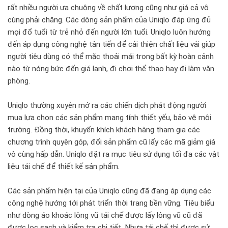
rất nhiều người ưa chuộng về chất lượng cũng như giá cả vô
cùng phải chăng. Các dòng sản phẩm của Uniqlo đáp ứng đủ
mọi đổ tuổi từ trẻ nhỏ đến người lớn tuổi. Uniqlo luôn hướng
đến áp dụng công nghệ tân tiến để cải thiện chất liệu vải giúp
người tiêu dùng có thể mặc thoải mái trong bất kỳ hoàn cảnh
nào từ nóng bức đến giá lạnh, đi chơi thể thao hay đi làm văn
phòng.
Uniqlo thường xuyên mở ra các chiến dịch phát động người
mua lựa chọn các sản phẩm mang tính thiết yếu, bảo vệ môi
trường. Đồng thời, khuyến khích khách hàng tham gia các
chương trình quyên góp, đổi sản phẩm cũ lấy các mã giảm giá
vô cùng hấp dẫn. Uniqlo đặt ra mục tiêu sử dụng tối đa các vật
liệu tái chế để thiết kế sản phẩm.
Các sản phẩm hiện tại của Uniqlo cũng đã đang áp dụng các
công nghệ hướng tới phát triển thời trang bền vững. Tiêu biểu
như dòng áo khoác lông vũ tái chế được lấy lông vũ cũ đã
được lọc sạch và kiểm tra chi tiết. Nhựa tái chế thì được sử