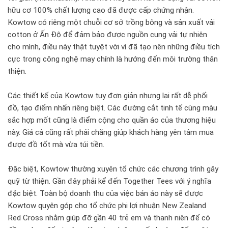
hữu cơ 100% chất lượng cao đã được cấp chứng nhận.
Kowtow có riêng một chuỗi cơ sở trồng bông và sản xuất vải
cotton ở Ấn Độ để đảm bảo được nguồn cung vải tự nhiên
cho mình, điều này thật tuyệt vời vì đã tạo nên những điều tích
cực trong công nghệ may chính là hướng đến môi trường thân
thiện.
Các thiết kế của Kowtow tuy đơn giản nhưng lại rất dễ phối
đồ, tạo điểm nhấn riêng biệt. Các đường cắt tinh tế cùng màu
sắc hợp mốt cũng là điểm cộng cho quần áo của thương hiệu
này. Giá cả cũng rất phải chăng giúp khách hàng yên tâm mua
được đồ tốt mà vừa túi tiền.
Đặc biệt, Kowtow thường xuyên tổ chức các chương trình gây
quỹ từ thiện. Gần đây phải kể đến Together Tees với ý nghĩa
đặc biệt. Toàn bộ doanh thu của việc bán áo này sẽ được
Kowtow quyên góp cho tổ chức phi lợi nhuận New Zealand
Red Cross nhằm giúp đỡ gần 40 trẻ em và thanh niên để có