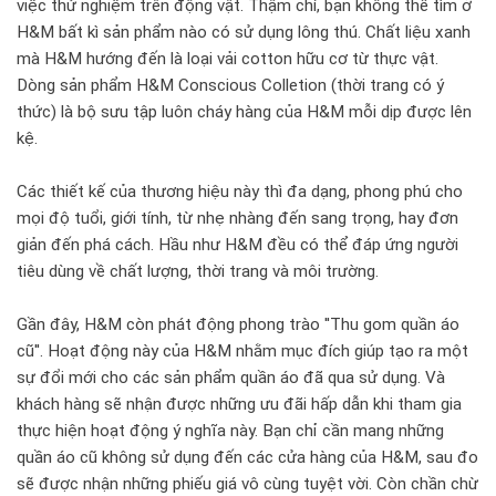
việc thử nghiệm trên động vật. Thậm chí, bạn không thể tìm ở
H&M bất kì sản phẩm nào có sử dụng lông thú. Chất liệu xanh
mà H&M hướng đến là loại vải cotton hữu cơ từ thực vật.
Dòng sản phẩm H&M Conscious Colletion (thời trang có ý
thức) là bộ sưu tập luôn cháy hàng của H&M mỗi dịp được lên
kệ.
Các thiết kế của thương hiệu này thì đa dạng, phong phú cho
mọi độ tuổi, giới tính, từ nhẹ nhàng đến sang trọng, hay đơn
giản đến phá cách. Hầu như H&M đều có thể đáp ứng người
tiêu dùng về chất lượng, thời trang và môi trường.
Gần đây, H&M còn phát động phong trào ''Thu gom quần áo
cũ''. Hoạt động này của H&M nhằm mục đích giúp tạo ra một
sự đổi mới cho các sản phẩm quần áo đã qua sử dụng. Và
khách hàng sẽ nhận được những ưu đãi hấp dẫn khi tham gia
thực hiện hoạt động ý nghĩa này. Bạn chỉ cần mang những
quần áo cũ không sử dụng đến các cửa hàng của H&M, sau đo
sẽ được nhận những phiếu giá vô cùng tuyệt vời. Còn chần chừ