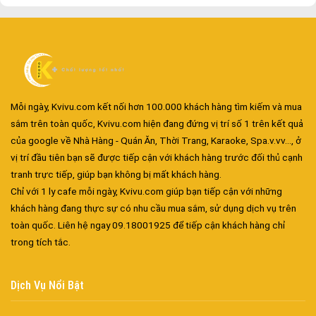
Mỗi ngày, Kvivu.com kết nối hơn 100.000 khách hàng tìm kiếm và mua
Đa dạng màu sắc cửa nhôm – Tối ưu màu sắc Kiến Trúc
sắm trên toàn quốc, Kvivu.com hiện đang đứng vị trí số 1 trên kết quả
Cửa nhôm chống gió mưa – Hiên ngang giữa thời tiết khắc
của google về Nhà Hàng - Quán Ăn, Thời Trang, Karaoke, Spa.v.vv..., ở
nghiệt
vị trí đầu tiên bạn sẽ được tiếp cận với khách hàng trước đối thủ cạnh
Cửa nhôm kín nước kín khí – Bình yên với những tác nhân bên
tranh trực tiếp, giúp bạn không bị mất khách hàng.
ngoài
Chỉ với 1 ly cafe mỗi ngày, Kvivu.com giúp bạn tiếp cận với những
Cửa nhôm cách âm – Sự yên bình trong nhịp sống hiện đại
khách hàng đang thực sự có nhu cầu mua sắm, sử dụng dịch vụ trên
Cửa nhôm thông gió – Đưa sinh khí vào ngôi nhà của bạn
toàn quốc. Liên hệ ngay 09.18001925 để tiếp cận khách hàng chỉ
trong tích tắc.
Cửa nhôm xếp trượt – Kết nối không gian sống
Cửa nhôm trượt view lớn – Nâng tầm đẳng cấp sống
Cửa sổ trượt đứng – Điểm nhấn sáng tạo trong kiến trúc
Dịch Vụ Nổi Bật
Cửa thép vân gỗ Nhật Bản – Mảnh ghép cho phong cách kiến