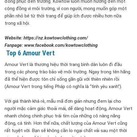
đồng phục đến trường. Kowtow luôn muốn hướng đến một
cộng đồng vì môi trường, vì con người, mong muốn góp một
phần nhỏ bé từ thời trang để giúp ích được nhiều hơn nữa
trong xã hội.
Website: https://nz.kowtowclothing.com/
Fanpage: www.facebook.com/kowtowclothing
Top 6 Amour Vert
Amour Vert là thương hiệu thời trang bình dân luôn đi đầu
trong các phong trào bảo vệ môi trường. Ngay trong tên hãng
đã thể hiện được tôn chỉ sống gần gũi với thiên nhiên rồi
(Amour Vert trong tiếng Pháp có nghĩa là “tình yêu xanh”).
Với giá thành khá rẻ, mẫu mã đơn giản nhưng đem lại cho
người mặc cảm giác thoải mái, dễ dàng hoạt động, Amour Vert
nhanh chóng chinh phục trái tim của những cô nàng năng
động, cá tính. Hơn thế nữa, chất lượng của Amour Vert cũng
rất tuyệt vời. Bạn sẽ không cần lo ngại chất vải sau một thời