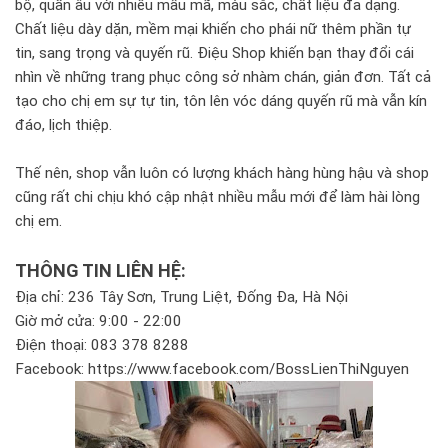
bộ, quần âu với nhiều mẫu mã, màu sắc, chất liệu đa dạng.
Chất liệu dày dặn, mềm mại khiến cho phái nữ thêm phần tự
tin, sang trọng và quyến rũ. Điệu Shop khiến bạn thay đổi cái
nhìn về những trang phục công sở nhàm chán, giản đơn. Tất cả
tạo cho chị em sự tự tin, tôn lên vóc dáng quyến rũ mà vẫn kín
đáo, lịch thiệp.
Thế nên, shop vẫn luôn có lượng khách hàng hùng hậu và shop
cũng rất chi chịu khó cập nhật nhiều mẫu mới để làm hài lòng
chị em.
THÔNG TIN LIÊN HỆ:
Địa chỉ: 236 Tây Sơn, Trung Liệt, Đống Đa, Hà Nội
Giờ mở cửa: 9:00 - 22:00
Điện thoại: 083 378 8288
Facebook: https://www.facebook.com/BossLienThiNguyen