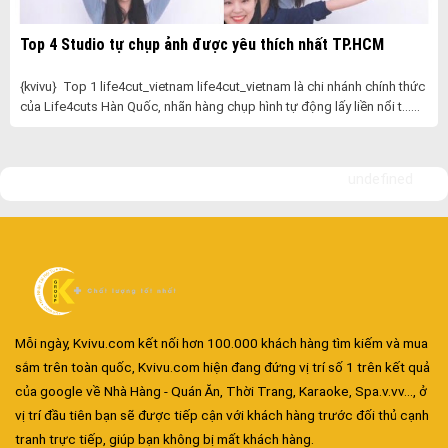
Top 4 Studio tự chụp ảnh được yêu thích nhất TP.HCM
{kvivu} Top 1 life4cut_vietnam life4cut_vietnam là chi nhánh chính thức
của Life4cuts Hàn Quốc, nhãn hàng chụp hình tự động lấy liền nổi t......
undefined
Mỗi ngày, Kvivu.com kết nối hơn 100.000 khách hàng tìm kiếm và mua
sắm trên toàn quốc, Kvivu.com hiện đang đứng vị trí số 1 trên kết quả
của google về Nhà Hàng - Quán Ăn, Thời Trang, Karaoke, Spa.v.vv..., ở
vị trí đầu tiên bạn sẽ được tiếp cận với khách hàng trước đối thủ cạnh
Đa dạng màu sắc cửa nhôm – Tối ưu màu sắc Kiến Trúc
tranh trực tiếp, giúp bạn không bị mất khách hàng.