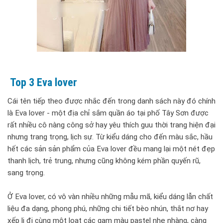
Top 3 Eva lover
Cái tên tiếp theo được nhắc đến trong danh sách này đó chính
là Eva lover - một địa chỉ sắm quần áo tại phố Tây Sơn được
rất nhiều cô nàng công sở hay yêu thích guu thời trang hiện đại
nhưng trang trọng, lịch sự. Từ kiểu dáng cho đến màu sắc, hầu
hết các sản sản phẩm của Eva lover đều mang lại một nét đẹp
thanh lịch, trẻ trung, nhưng cũng không kém phần quyến rũ,
sang trọng.
Ở Eva lover, có vô vàn nhiều những mẫu mã, kiểu dáng lẫn chất
liệu đa dạng, phong phú, những chi tiết bèo nhún, thắt nơ hay
xếp li đi cùng một loạt các gam màu pastel nhẹ nhàng, càng