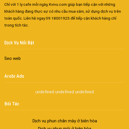
Cửa nhôm chống gió mưa – Hiên ngang giữa thời tiết khắc
Chỉ với 1 ly cafe mỗi ngày, Kvivu.com giúp bạn tiếp cận với những
nghiệt
khách hàng đang thực sự có nhu cầu mua sắm, sử dụng dịch vụ trên
Cửa nhôm kín nước kín khí – Bình yên với những tác nhân bên
toàn quốc. Liên hệ ngay 09.18001925 để tiếp cận khách hàng chỉ
ngoài
trong tích tắc.
Cửa nhôm cách âm – Sự yên bình trong nhịp sống hiện đại
Cửa nhôm thông gió – Đưa sinh khí vào ngôi nhà của bạn
Dịch Vụ Nổi Bật
Cửa nhôm xếp trượt – Kết nối không gian sống
Cửa nhôm trượt view lớn – Nâng tầm đẳng cấp sống
Seo web
Cửa sổ trượt đứng – Điểm nhấn sáng tạo trong kiến trúc
Cửa thép vân gỗ Nhật Bản – Mảnh ghép cho phong cách kiến
Arobi Ads
trúc hiện đại
spa biên hòa
undefined
undefined
undefined
Spa chăm sóc da mặt tại biên hòa
Điêu khắc chân mày ở biên hòa
Đối Tác
Dịch vụ phun chân mày ở biên hòa
Dịch vụ phun môi ở biên hòa
Biển số nhà nhôm đúc