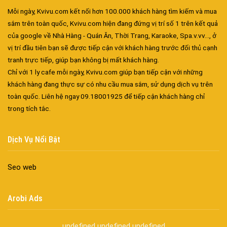
Mỗi ngày, Kvivu.com kết nối hơn 100.000 khách hàng tìm kiếm và mua
sắm trên toàn quốc, Kvivu.com hiện đang đứng vị trí số 1 trên kết quả
của google về Nhà Hàng - Quán Ăn, Thời Trang, Karaoke, Spa.v.vv..., ở
vị trí đầu tiên bạn sẽ được tiếp cận với khách hàng trước đối thủ cạnh
tranh trực tiếp, giúp bạn không bị mất khách hàng.
Chỉ với 1 ly cafe mỗi ngày, Kvivu.com giúp bạn tiếp cận với những
khách hàng đang thực sự có nhu cầu mua sắm, sử dụng dịch vụ trên
toàn quốc. Liên hệ ngay 09.18001925 để tiếp cận khách hàng chỉ
Đa dạng màu sắc cửa nhôm – Tối ưu màu sắc Kiến Trúc
trong tích tắc.
Cửa nhôm chống gió mưa – Hiên ngang giữa thời tiết khắc
nghiệt
Dịch Vụ Nổi Bật
Cửa nhôm kín nước kín khí – Bình yên với những tác nhân bên
ngoài
Seo web
Cửa nhôm cách âm – Sự yên bình trong nhịp sống hiện đại
Cửa nhôm thông gió – Đưa sinh khí vào ngôi nhà của bạn
Cửa nhôm xếp trượt – Kết nối không gian sống
Arobi Ads
Cửa nhôm trượt view lớn – Nâng tầm đẳng cấp sống
Cửa sổ trượt đứng – Điểm nhấn sáng tạo trong kiến trúc
undefined
undefined
undefined