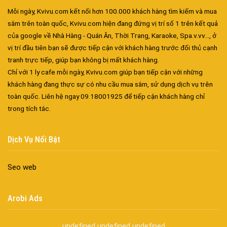
Mỗi ngày, Kvivu.com kết nối hơn 100.000 khách hàng tìm kiếm và mua
sắm trên toàn quốc, Kvivu.com hiện đang đứng vị trí số 1 trên kết quả
của google về Nhà Hàng - Quán Ăn, Thời Trang, Karaoke, Spa.v.vv..., ở
vị trí đầu tiên bạn sẽ được tiếp cận với khách hàng trước đối thủ cạnh
tranh trực tiếp, giúp bạn không bị mất khách hàng.
Chỉ với 1 ly cafe mỗi ngày, Kvivu.com giúp bạn tiếp cận với những
khách hàng đang thực sự có nhu cầu mua sắm, sử dụng dịch vụ trên
toàn quốc. Liên hệ ngay 09.18001925 để tiếp cận khách hàng chỉ
trong tích tắc.
Đa dạng màu sắc cửa nhôm – Tối ưu màu sắc Kiến Trúc
Cửa nhôm chống gió mưa – Hiên ngang giữa thời tiết khắc
Dịch Vụ Nổi Bật
nghiệt
Cửa nhôm kín nước kín khí – Bình yên với những tác nhân bên
Seo web
ngoài
Cửa nhôm cách âm – Sự yên bình trong nhịp sống hiện đại
Cửa nhôm thông gió – Đưa sinh khí vào ngôi nhà của bạn
Arobi Ads
Cửa nhôm xếp trượt – Kết nối không gian sống
Cửa nhôm trượt view lớn – Nâng tầm đẳng cấp sống
undefined
undefined
undefined