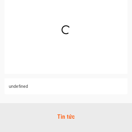
undefined
Tin tức
Đa dạng màu sắc cửa nhôm – Tối ưu màu sắc Kiến Trúc