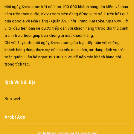
Biển số nhà nhôm đúc
Mỗi ngày, Kvivu.com kết nối hơn 100.000 khách hàng tìm kiếm và mua
Công ty vận tải ở nhơn trạch
sắm trên toàn quốc, Kvivu.com hiện đang đứng vị trí số 1 trên kết quả
Dịch vụ vận chuyển hàng hóa tại nhơn trạch
của google về Nhà Hàng - Quán Ăn, Thời Trang, Karaoke, Spa.v.vv..., ở
Vận chuyển hàng hóa nhơn trạch
vị trí đầu tiên bạn sẽ được tiếp cận với khách hàng trước đối thủ cạnh
Công ty vận tải ở long thành
tranh trực tiếp, giúp bạn không bị mất khách hàng.
Dịch vụ vận chuyển hàng hóa tại long thành
Chỉ với 1 ly cafe mỗi ngày, Kvivu.com giúp bạn tiếp cận với những
Vận chuyển hàng hóa long thành
khách hàng đang thực sự có nhu cầu mua sắm, sử dụng dịch vụ trên
Công ty vận tải ở trảng bom
toàn quốc. Liên hệ ngay 09.18001925 để tiếp cận khách hàng chỉ
trong tích tắc.
Dịch vụ vận chuyển hàng hóa tại trảng bom
Vận chuyển hàng hóa trảng bom
Công ty vận tải ở biên hòa đồng nai
Dịch Vụ Nổi Bật
Vận chuyển hàng hóa biên hòa đồng nai
Dịch vụ vận chuyển hàng hóa tại biên hòa
Seo web
Bảo Vệ Toàn Cầu
Bảo Vệ Liêm Chính
Arobi Ads
Bảo Vệ Thăng Long
Bảo Vệ Ngân An
undefined
undefined
undefined