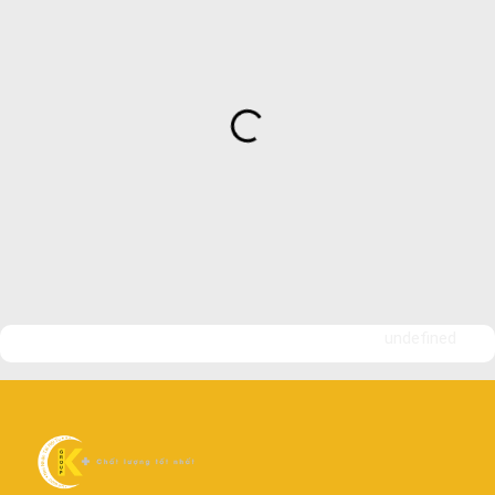
Cửa nhôm chống gió mưa – Hiên ngang giữa thời tiết khắc
nghiệt
Cửa nhôm kín nước kín khí – Bình yên với những tác nhân bên
ngoài
Cửa nhôm cách âm – Sự yên bình trong nhịp sống hiện đại
Cửa nhôm thông gió – Đưa sinh khí vào ngôi nhà của bạn
Cửa nhôm xếp trượt – Kết nối không gian sống
Cửa nhôm trượt view lớn – Nâng tầm đẳng cấp sống
Cửa sổ trượt đứng – Điểm nhấn sáng tạo trong kiến trúc
Cửa thép vân gỗ Nhật Bản – Mảnh ghép cho phong cách kiến
trúc hiện đại
undefined
spa biên hòa
Spa chăm sóc da mặt tại biên hòa
Điêu khắc chân mày ở biên hòa
Dịch vụ phun chân mày ở biên hòa
Dịch vụ phun môi ở biên hòa