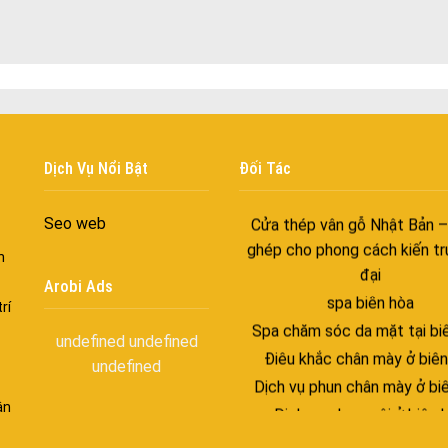
vào ngôi nhà của bạn
Cửa nhôm xếp trượt – Kết nố
gian sống
Cửa nhôm trượt view lớn – N
đẳng cấp sống
Cửa sổ trượt đứng – Điểm nh
Dịch Vụ Nổi Bật
Đối Tác
tạo trong kiến trúc
Cửa thép vân gỗ Nhật Bản 
Seo web
ghép cho phong cách kiến tr
n
đại
Arobi Ads
spa biên hòa
rí
Spa chăm sóc da mặt tại bi
undefined
undefined
Điêu khắc chân mày ở biên
undefined
Dịch vụ phun chân mày ở bi
Dịch vụ phun môi ở biên 
ận
Biển số nhà nhôm đúc