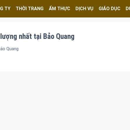
G TY
THỜI TRANG
ẨM THỰC
DỊCH VỤ
GIÁO DỤC
D
 lượng nhất tại Bảo Quang
 Bảo Quang