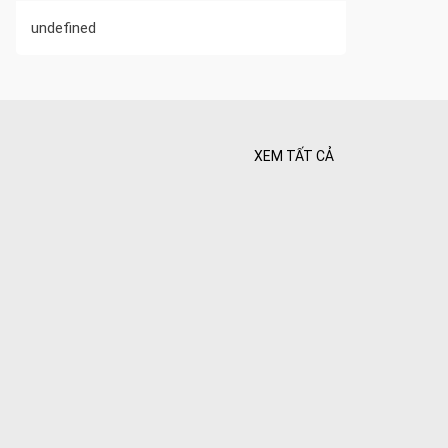
undefined
XEM TẤT CẢ
 Tối ưu
 Hiên
ghiệt
Bình yên
goài
 bình
i
nh khí