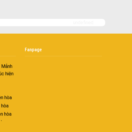
i không
undefined
âng tầm
ấn sáng
Fanpage
– Mảnh
úc hiện
ên hòa
 hòa
ên hòa
hòa