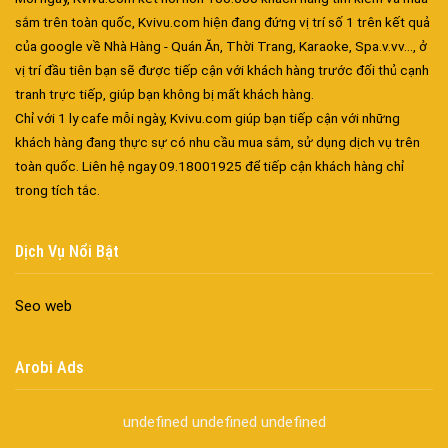
sắm trên toàn quốc, Kvivu.com hiện đang đứng vị trí số 1 trên kết quả
của google về Nhà Hàng - Quán Ăn, Thời Trang, Karaoke, Spa.v.vv..., ở
vị trí đầu tiên bạn sẽ được tiếp cận với khách hàng trước đối thủ cạnh
tranh trực tiếp, giúp bạn không bị mất khách hàng.
Chỉ với 1 ly cafe mỗi ngày, Kvivu.com giúp bạn tiếp cận với những
khách hàng đang thực sự có nhu cầu mua sắm, sử dụng dịch vụ trên
toàn quốc. Liên hệ ngay 09.18001925 để tiếp cận khách hàng chỉ
trong tích tắc.
Đa dạng màu sắc cửa nhôm – Tối ưu màu sắc Kiến Trúc
Cửa nhôm chống gió mưa – Hiên ngang giữa thời tiết khắc
Dịch Vụ Nổi Bật
nghiệt
Cửa nhôm kín nước kín khí – Bình yên với những tác nhân bên
Seo web
ngoài
Cửa nhôm cách âm – Sự yên bình trong nhịp sống hiện đại
Arobi Ads
Cửa nhôm thông gió – Đưa sinh khí vào ngôi nhà của bạn
Cửa nhôm xếp trượt – Kết nối không gian sống
undefined
undefined
undefined
Cửa nhôm trượt view lớn – Nâng tầm đẳng cấp sống