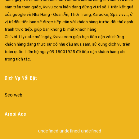
sắm trên toàn quốc, Kvivu.com hiện đang đứng vị trí số 1 trên kết quả
của google về Nhà Hàng - Quán Ăn, Thời Trang, Karaoke, Spa.v.vv..., ở
vị trí đầu tiên bạn sẽ được tiếp cận với khách hàng trước đối thủ cạnh
tranh trực tiếp, giúp bạn không bị mất khách hàng.
Chỉ với 1 ly cafe mỗi ngày, Kvivu.com giúp bạn tiếp cận với những
khách hàng đang thực sự có nhu cầu mua sắm, sử dụng dịch vụ trên
Đa dạng màu sắc cửa nhôm – Tối ưu màu sắc Kiến Trúc
toàn quốc. Liên hệ ngay 09.18001925 để tiếp cận khách hàng chỉ
Cửa nhôm chống gió mưa – Hiên ngang giữa thời tiết khắc
trong tích tắc.
nghiệt
Cửa nhôm kín nước kín khí – Bình yên với những tác nhân bên
Dịch Vụ Nổi Bật
ngoài
Cửa nhôm cách âm – Sự yên bình trong nhịp sống hiện đại
Seo web
Cửa nhôm thông gió – Đưa sinh khí vào ngôi nhà của bạn
Cửa nhôm xếp trượt – Kết nối không gian sống
Arobi Ads
Cửa nhôm trượt view lớn – Nâng tầm đẳng cấp sống
Cửa sổ trượt đứng – Điểm nhấn sáng tạo trong kiến trúc
undefined
undefined
undefined
Cửa thép vân gỗ Nhật Bản – Mảnh ghép cho phong cách kiến