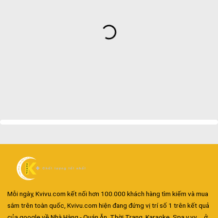
Mỗi ngày, Kvivu.com kết nối hơn 100.000 khách hàng tìm kiếm và mua
sắm trên toàn quốc, Kvivu.com hiện đang đứng vị trí số 1 trên kết quả
của google về Nhà Hàng - Quán Ăn, Thời Trang, Karaoke, Spa.v.vv..., ở