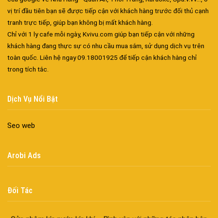
vị trí đầu tiên bạn sẽ được tiếp cận với khách hàng trước đối thủ cạnh
tranh trực tiếp, giúp bạn không bị mất khách hàng.
Chỉ với 1 ly cafe mỗi ngày, Kvivu.com giúp bạn tiếp cận với những
khách hàng đang thực sự có nhu cầu mua sắm, sử dụng dịch vụ trên
toàn quốc. Liên hệ ngay 09.18001925 để tiếp cận khách hàng chỉ
trong tích tắc.
Dịch Vụ Nổi Bật
Seo web
Arobi Ads
Đa dạng màu sắc cửa nhôm – Tối ưu màu sắc Kiến Trúc
Đối Tác
Cửa nhôm chống gió mưa – Hiên ngang giữa thời tiết khắc
nghiệt
Cửa nhôm kín nước kín khí – Bình yên với những tác nhân bên