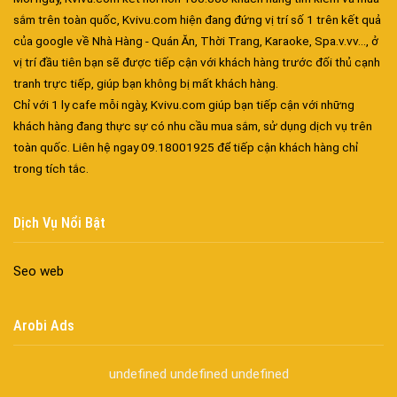
sắm trên toàn quốc, Kvivu.com hiện đang đứng vị trí số 1 trên kết quả
của google về Nhà Hàng - Quán Ăn, Thời Trang, Karaoke, Spa.v.vv..., ở
vị trí đầu tiên bạn sẽ được tiếp cận với khách hàng trước đối thủ cạnh
tranh trực tiếp, giúp bạn không bị mất khách hàng.
Chỉ với 1 ly cafe mỗi ngày, Kvivu.com giúp bạn tiếp cận với những
Đa dạng màu sắc cửa nhôm – Tối ưu màu sắc Kiến Trúc
khách hàng đang thực sự có nhu cầu mua sắm, sử dụng dịch vụ trên
toàn quốc. Liên hệ ngay 09.18001925 để tiếp cận khách hàng chỉ
Cửa nhôm chống gió mưa – Hiên ngang giữa thời tiết khắc
trong tích tắc.
nghiệt
Cửa nhôm kín nước kín khí – Bình yên với những tác nhân bên
ngoài
Dịch Vụ Nổi Bật
Cửa nhôm cách âm – Sự yên bình trong nhịp sống hiện đại
Cửa nhôm thông gió – Đưa sinh khí vào ngôi nhà của bạn
Seo web
Cửa nhôm xếp trượt – Kết nối không gian sống
Cửa nhôm trượt view lớn – Nâng tầm đẳng cấp sống
Arobi Ads
Cửa sổ trượt đứng – Điểm nhấn sáng tạo trong kiến trúc
Cửa thép vân gỗ Nhật Bản – Mảnh ghép cho phong cách kiến
undefined
undefined
undefined
trúc hiện đại