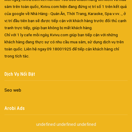
sắm trên toàn quốc, Kvivu.com hiện đang đứng vị trí số 1 trên kết quả
của google về Nhà Hàng - Quán Ăn, Thời Trang, Karaoke, Spa.v.vv..., ở
vị trí đầu tiên bạn sẽ được tiếp cận với khách hàng trước đối thủ cạnh
tranh trực tiếp, giúp bạn không bị mất khách hàng.
Chỉ với 1 ly cafe mỗi ngày, Kvivu.com giúp bạn tiếp cận với những
khách hàng đang thực sự có nhu cầu mua sắm, sử dụng dịch vụ trên
toàn quốc. Liên hệ ngay 09.18001925 để tiếp cận khách hàng chỉ
Đa dạng màu sắc cửa nhôm – Tối ưu màu sắc Kiến Trúc
trong tích tắc.
Cửa nhôm chống gió mưa – Hiên ngang giữa thời tiết khắc
nghiệt
Cửa nhôm kín nước kín khí – Bình yên với những tác nhân bên
Dịch Vụ Nổi Bật
ngoài
Cửa nhôm cách âm – Sự yên bình trong nhịp sống hiện đại
Seo web
Cửa nhôm thông gió – Đưa sinh khí vào ngôi nhà của bạn
Cửa nhôm xếp trượt – Kết nối không gian sống
Arobi Ads
Cửa nhôm trượt view lớn – Nâng tầm đẳng cấp sống
Cửa sổ trượt đứng – Điểm nhấn sáng tạo trong kiến trúc
undefined
undefined
undefined
Cửa thép vân gỗ Nhật Bản – Mảnh ghép cho phong cách kiến