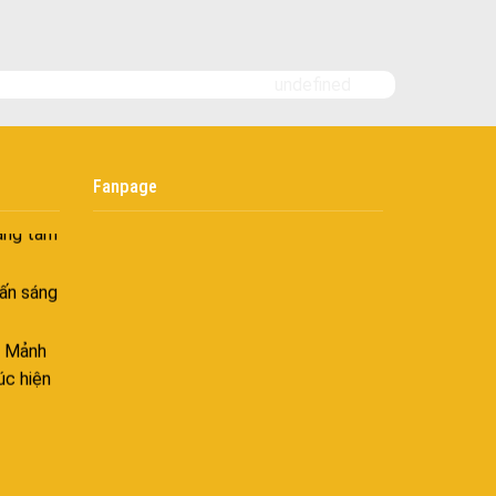
goài
 bình
i
undefined
nh khí
i không
Fanpage
âng tầm
ấn sáng
– Mảnh
úc hiện
ên hòa
 hòa