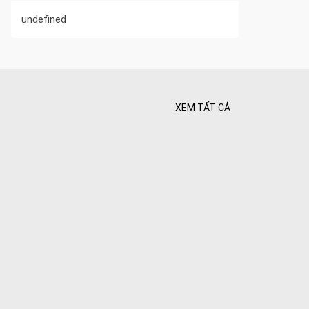
undefined
XEM TẤT CẢ
 Tối ưu
 Hiên
ghiệt
Bình yên