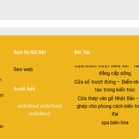
với những tác nhân bên n
Cửa nhôm cách âm – Sự yên
trong nhịp sống hiện đạ
Cửa nhôm thông gió – Đưa si
vào ngôi nhà của bạn
Cửa nhôm xếp trượt – Kết nố
gian sống
Dịch Vụ Nổi Bật
Đối Tác
Cửa nhôm trượt view lớn – N
đẳng cấp sống
Seo web
Cửa sổ trượt đứng – Điểm nh
n
tạo trong kiến trúc
Arobi Ads
Cửa thép vân gỗ Nhật Bản 
rí
ghép cho phong cách kiến tr
undefined
undefined
đại
undefined
spa biên hòa
Spa chăm sóc da mặt tại bi
ận
Điêu khắc chân mày ở biên