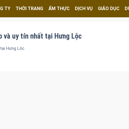
G TY
THỜI TRANG
ẨM THỰC
DỊCH VỤ
GIÁO DỤC
D
 và uy tín nhất tại Hưng Lộc
 tại Hưng Lộc