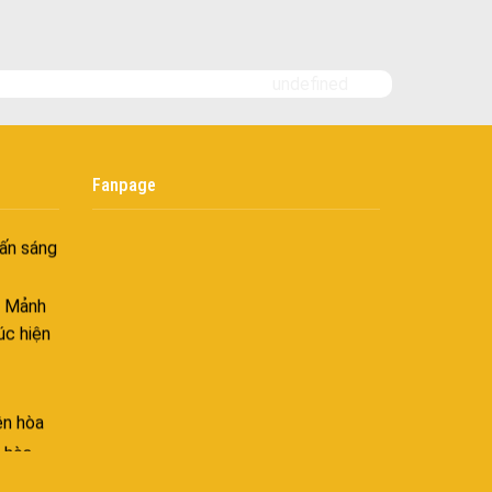
i
nh khí
undefined
i không
âng tầm
Fanpage
ấn sáng
– Mảnh
úc hiện
ên hòa
 hòa
ên hòa