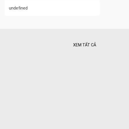
undefined
XEM TẤT CẢ
 Tối ưu
 Hiên
ghiệt
Bình yên
goài
 bình