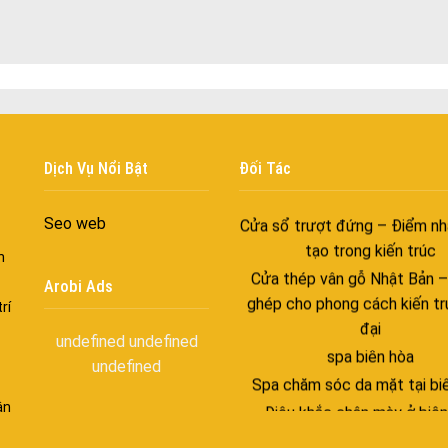
trong nhịp sống hiện đạ
Cửa nhôm thông gió – Đưa si
vào ngôi nhà của bạn
Cửa nhôm xếp trượt – Kết nố
gian sống
Cửa nhôm trượt view lớn – N
Dịch Vụ Nổi Bật
Đối Tác
đẳng cấp sống
Cửa sổ trượt đứng – Điểm nh
Seo web
tạo trong kiến trúc
n
Cửa thép vân gỗ Nhật Bản 
Arobi Ads
ghép cho phong cách kiến tr
rí
đại
spa biên hòa
undefined
undefined
undefined
Spa chăm sóc da mặt tại bi
Điêu khắc chân mày ở biên
ận
Dịch vụ phun chân mày ở bi