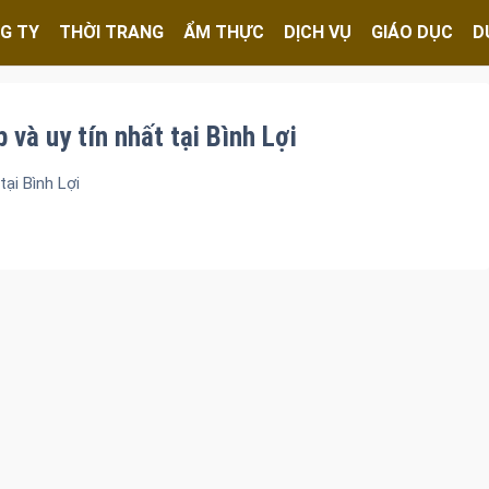
G TY
THỜI TRANG
ẨM THỰC
DỊCH VỤ
GIÁO DỤC
D
và uy tín nhất tại Bình Lợi
ại Bình Lợi