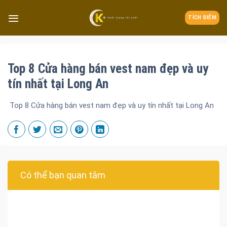
TÍCH ĐIỂM
Top 8 Cửa hàng bán vest nam đẹp và uy
tín nhất tại Long An
Top 8 Cửa hàng bán vest nam đẹp và uy tín nhất tại Long An
Đa dạng màu sắc cửa nhôm – Tối ưu màu sắc Kiến Trúc
Cửa nhôm chống gió mưa – Hiên ngang giữa thời tiết khắc
nghiệt
Cửa nhôm kín nước kín khí – Bình yên với những tác nhân bên
Có thể bạn quan tâm
ngoài
Cửa nhôm cách âm – Sự yên bình trong nhịp sống hiện đại
Cửa nhôm thông gió – Đưa sinh khí vào ngôi nhà của bạn
Cửa nhôm xếp trượt – Kết nối không gian sống