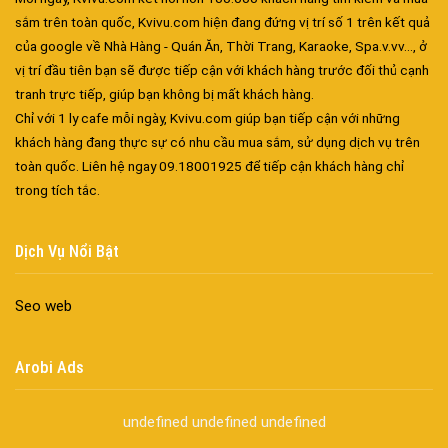
Công ty bảo vệ tại Quận 3
sắm trên toàn quốc, Kvivu.com hiện đang đứng vị trí số 1 trên kết quả
Công ty bảo vệ tại Quận 4
của google về Nhà Hàng - Quán Ăn, Thời Trang, Karaoke, Spa.v.vv..., ở
Công ty bảo vệ tại Quận 5
vị trí đầu tiên bạn sẽ được tiếp cận với khách hàng trước đối thủ cạnh
Công ty bảo vệ tại Quận 6
tranh trực tiếp, giúp bạn không bị mất khách hàng.
Công ty bảo vệ tại Quận 8
Chỉ với 1 ly cafe mỗi ngày, Kvivu.com giúp bạn tiếp cận với những
Công ty bảo vệ tại Quận 9
khách hàng đang thực sự có nhu cầu mua sắm, sử dụng dịch vụ trên
Công ty bảo vệ tại Quận 10
toàn quốc. Liên hệ ngay 09.18001925 để tiếp cận khách hàng chỉ
trong tích tắc.
Công ty bảo vệ tại Quận 11
Công ty bảo vệ tại Quận 12
Công ty bảo vệ tại Quận Thủ Đức
Dịch Vụ Nổi Bật
Công ty bảo vệ tại Quận Gò Vấp
Công ty bảo vệ tại Quận Tân Bình
Seo web
Công ty bảo vệ tại Quận Tân Phú
Công ty bảo vệ tại Quận Phú Nhuận
Arobi Ads
Công ty bảo vệ tại Quận Bình Tân
Công ty bảo vệ tại Củ Chi
undefined
undefined
undefined
Công ty bảo vệ tại Hóc Môn