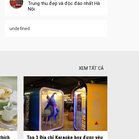
Trung thu đẹp và độc đáo nhất Hà
Nội
undefined
XEM TẤT CẢ
 Tối ưu
 Hiên
thích
Top 3 Địa chỉ Karaoke box được yêu
ghiệt