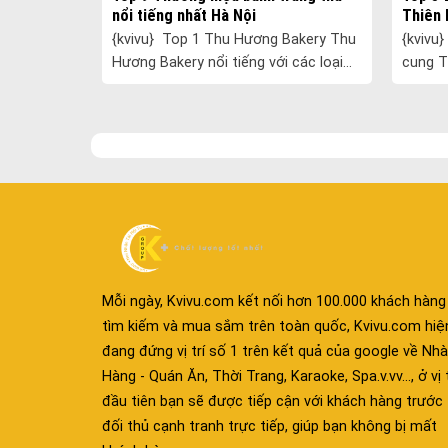
 nhất Hà
nổi tiếng nhất Hà Nội
Thiên 
{kvivu} Top 1 Thu Hương Bakery Thu
{kvivu} Top 1 Tổng quan Theo tử vi
nh Trung
Hương Bakery nổi tiếng với các loại
cung T
 thế của
bánh mỳ Pháp, bánh cưới, bánh gato,
lành, 
.....
bánh bông lan,… Nhưng vào dịp ......
đổi ở h
Mỗi ngày, Kvivu.com kết nối hơn 100.000 khách hàng
tìm kiếm và mua sắm trên toàn quốc, Kvivu.com hiệ
đang đứng vị trí số 1 trên kết quả của google về Nhà
Hàng - Quán Ăn, Thời Trang, Karaoke, Spa.v.vv..., ở vị t
đầu tiên bạn sẽ được tiếp cận với khách hàng trước
đối thủ cạnh tranh trực tiếp, giúp bạn không bị mất