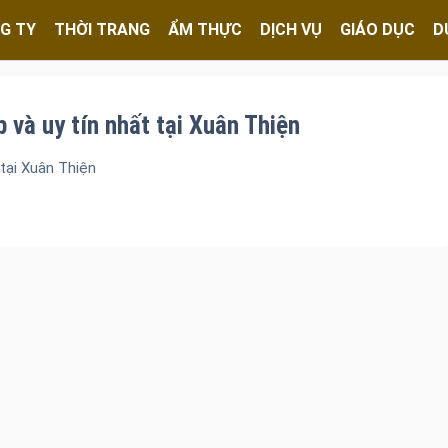
G TY
THỜI TRANG
ẨM THỰC
DỊCH VỤ
GIÁO DỤC
D
 và uy tín nhất tại Xuân Thiện
tại Xuân Thiện