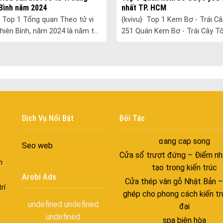
Bình năm 2024
nhất TP. HCM
Cửa nhôm kín nước kín khí – 
{kvivu} Top 1 Kem Bơ - Trái Cây Tô
với những tác nhân bên n
hiên Bình, năm 2024 là năm tốt
251 Quán Kem Bơ - Trái Cây Tô 
Cửa nhôm cách âm – Sự yên
dường như mang đến nhiều thay
một quán kem và trái cây tô nổ
trong nhịp sống hiện đạ
ầu hết mọi khía cạnh tr......
tại TP. HCM. Quán được nhiề.....
Cửa nhôm thông gió – Đưa si
vào ngôi nhà của bạn
Cửa nhôm xếp trượt – Kết nố
gian sống
Cửa nhôm trượt view lớn – N
Dịch Vụ Nổi Bật
Đối Tác
đẳng cấp sống
Cửa sổ trượt đứng – Điểm nh
Seo web
tạo trong kiến trúc
n
Cửa thép vân gỗ Nhật Bản 
Arobi Ads
ghép cho phong cách kiến tr
rí
đại
undefined
undefined
spa biên hòa
undefined