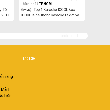
thích nhất TP.HCM
Bình yên
{kvivu} Top 1 Karaoke ICOOL Box
goài
251 là
ICOOL là hệ thống karaoke ra đời vào
 bình
i tiếng
năm 2015 với nhiều chi nhánh hiện đại
i
.
tại TP.HCM. Thiết kế ICOOL the......
nh khí
undefined
i không
âng tầm
Fanpage
ấn sáng
– Mảnh
úc hiện