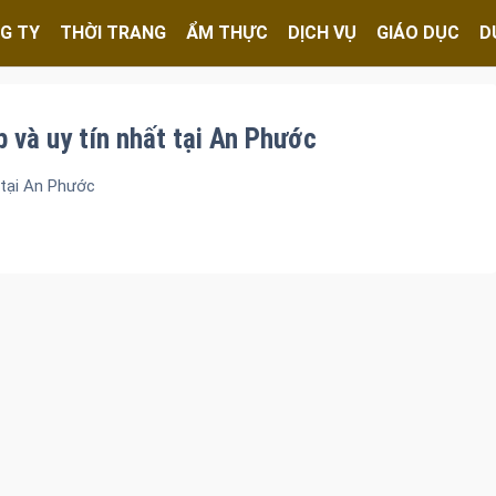
G TY
THỜI TRANG
ẨM THỰC
DỊCH VỤ
GIÁO DỤC
D
 và uy tín nhất tại An Phước
 tại An Phước