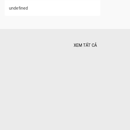
undefined
XEM TẤT CẢ
 Tối ưu