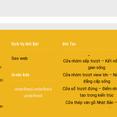
Cửa nhôm chống gió mưa –
ngang giữa thời tiết khắc n
Cửa nhôm kín nước kín khí – 
với những tác nhân bên n
Cửa nhôm cách âm – Sự yên
trong nhịp sống hiện đạ
Cửa nhôm thông gió – Đưa si
Dịch Vụ Nổi Bật
Đối Tác
vào ngôi nhà của bạn
Cửa nhôm xếp trượt – Kết nố
Seo web
gian sống
n
Cửa nhôm trượt view lớn – N
Arobi Ads
đẳng cấp sống
rí
Cửa sổ trượt đứng – Điểm nh
undefined
undefined
tạo trong kiến trúc
undefined
Cửa thép vân gỗ Nhật Bản 
ghép cho phong cách kiến tr
ận
đại