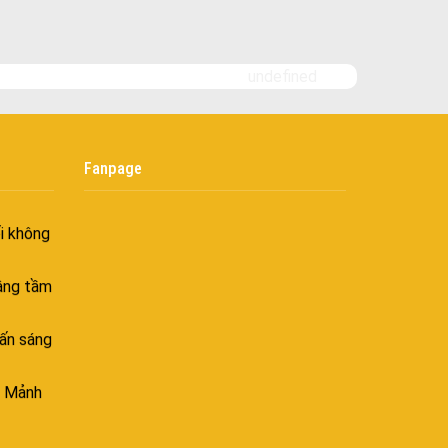
 Hiên
ghiệt
Bình yên
undefined
goài
 bình
i
nh khí
Fanpage
i không
âng tầm
ấn sáng
– Mảnh
úc hiện