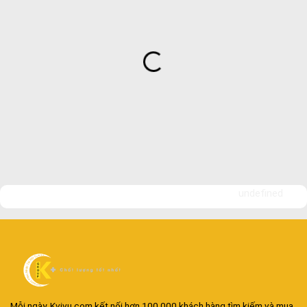
undefined
Đa dạng màu sắc cửa nhôm – Tối ưu màu sắc Kiến Trúc
Cửa nhôm chống gió mưa – Hiên ngang giữa thời tiết khắc
Mỗi ngày, Kvivu.com kết nối hơn 100.000 khách hàng tìm kiếm và mua