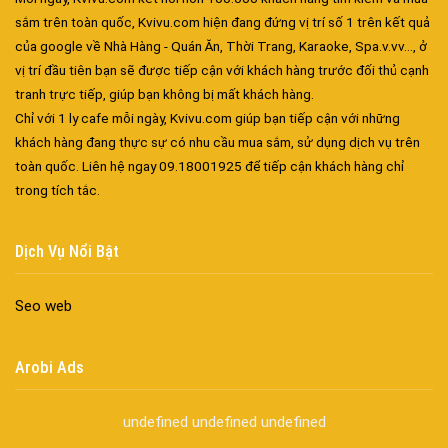
nghiệt
sắm trên toàn quốc, Kvivu.com hiện đang đứng vị trí số 1 trên kết quả
Cửa nhôm kín nước kín khí – Bình yên với những tác nhân bên
của google về Nhà Hàng - Quán Ăn, Thời Trang, Karaoke, Spa.v.vv..., ở
ngoài
vị trí đầu tiên bạn sẽ được tiếp cận với khách hàng trước đối thủ cạnh
Cửa nhôm cách âm – Sự yên bình trong nhịp sống hiện đại
tranh trực tiếp, giúp bạn không bị mất khách hàng.
Cửa nhôm thông gió – Đưa sinh khí vào ngôi nhà của bạn
Chỉ với 1 ly cafe mỗi ngày, Kvivu.com giúp bạn tiếp cận với những
Cửa nhôm xếp trượt – Kết nối không gian sống
khách hàng đang thực sự có nhu cầu mua sắm, sử dụng dịch vụ trên
Cửa nhôm trượt view lớn – Nâng tầm đẳng cấp sống
toàn quốc. Liên hệ ngay 09.18001925 để tiếp cận khách hàng chỉ
Cửa sổ trượt đứng – Điểm nhấn sáng tạo trong kiến trúc
trong tích tắc.
Cửa thép vân gỗ Nhật Bản – Mảnh ghép cho phong cách kiến
trúc hiện đại
Dịch Vụ Nổi Bật
spa biên hòa
Spa chăm sóc da mặt tại biên hòa
Seo web
Điêu khắc chân mày ở biên hòa
Dịch vụ phun chân mày ở biên hòa
Arobi Ads
Dịch vụ phun môi ở biên hòa
Biển số nhà nhôm đúc
undefined
undefined
undefined
Công ty vận tải ở nhơn trạch