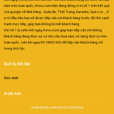
sắm trên toàn quốc, Kvivu.com hiện đang đứng vị trí số 1 trên kết quả
của google về Nhà Hàng - Quán Ăn, Thời Trang, Karaoke, Spa.v.vv..., ở
vị trí đầu tiên bạn sẽ được tiếp cận với khách hàng trước đối thủ cạnh
tranh trực tiếp, giúp bạn không bị mất khách hàng.
Chỉ với 1 ly cafe mỗi ngày, Kvivu.com giúp bạn tiếp cận với những
khách hàng đang thực sự có nhu cầu mua sắm, sử dụng dịch vụ trên
toàn quốc. Liên hệ ngay 09.18001925 để tiếp cận khách hàng chỉ
trong tích tắc.
Đa dạng màu sắc cửa nhôm – Tối ưu màu sắc Kiến Trúc
Cửa nhôm chống gió mưa – Hiên ngang giữa thời tiết khắc
nghiệt
Dịch Vụ Nổi Bật
Cửa nhôm kín nước kín khí – Bình yên với những tác nhân bên
ngoài
Seo web
Cửa nhôm cách âm – Sự yên bình trong nhịp sống hiện đại
Cửa nhôm thông gió – Đưa sinh khí vào ngôi nhà của bạn
Arobi Ads
Cửa nhôm xếp trượt – Kết nối không gian sống
Cửa nhôm trượt view lớn – Nâng tầm đẳng cấp sống
undefined
undefined
undefined
Cửa sổ trượt đứng – Điểm nhấn sáng tạo trong kiến trúc