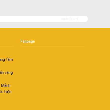
Bình yên
goài
 bình
undefined
i
nh khí
Fanpage
i không
âng tầm
ấn sáng
– Mảnh
úc hiện
ên hòa