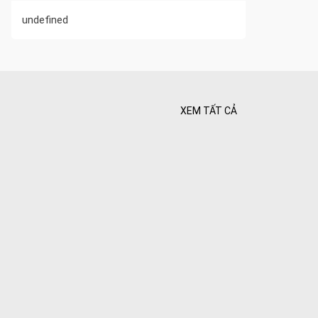
undefined
XEM TẤT CẢ
 Tối ưu
 Hiên
ghiệt