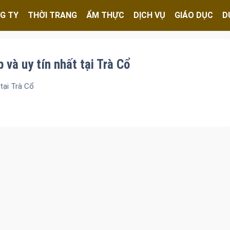
G TY
THỜI TRANG
ẨM THỰC
DỊCH VỤ
GIÁO DỤC
D
và uy tín nhất tại Trà Cổ
tại Trà Cổ