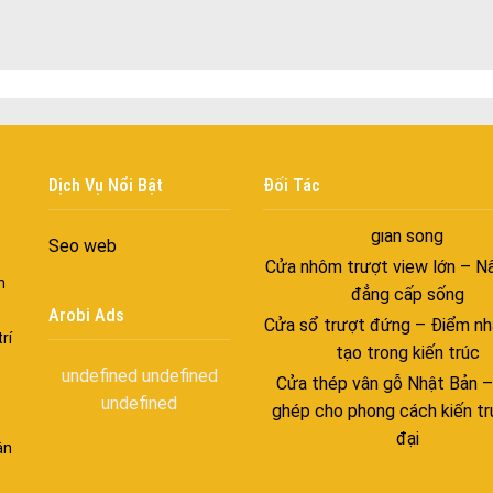
Cửa nhôm kín nước kín khí – 
với những tác nhân bên n
Cửa nhôm cách âm – Sự yên
trong nhịp sống hiện đạ
Cửa nhôm thông gió – Đưa si
vào ngôi nhà của bạn
Dịch Vụ Nổi Bật
Đối Tác
Cửa nhôm xếp trượt – Kết nố
gian sống
Seo web
Cửa nhôm trượt view lớn – N
đẳng cấp sống
n
Cửa sổ trượt đứng – Điểm nh
Arobi Ads
tạo trong kiến trúc
rí
Cửa thép vân gỗ Nhật Bản 
undefined
undefined
ghép cho phong cách kiến tr
undefined
đại
ận
spa biên hòa
Spa chăm sóc da mặt tại bi