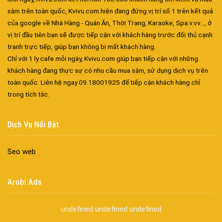
sắm trên toàn quốc, Kvivu.com hiện đang đứng vị trí số 1 trên kết quả
của google về Nhà Hàng - Quán Ăn, Thời Trang, Karaoke, Spa.v.vv..., ở
vị trí đầu tiên bạn sẽ được tiếp cận với khách hàng trước đối thủ cạnh
tranh trực tiếp, giúp bạn không bị mất khách hàng.
Chỉ với 1 ly cafe mỗi ngày, Kvivu.com giúp bạn tiếp cận với những
khách hàng đang thực sự có nhu cầu mua sắm, sử dụng dịch vụ trên
toàn quốc. Liên hệ ngay 09.18001925 để tiếp cận khách hàng chỉ
Đa dạng màu sắc cửa nhôm – Tối ưu màu sắc Kiến Trúc
trong tích tắc.
Cửa nhôm chống gió mưa – Hiên ngang giữa thời tiết khắc
nghiệt
Dịch Vụ Nổi Bật
Cửa nhôm kín nước kín khí – Bình yên với những tác nhân bên
ngoài
Seo web
Cửa nhôm cách âm – Sự yên bình trong nhịp sống hiện đại
Cửa nhôm thông gió – Đưa sinh khí vào ngôi nhà của bạn
Arobi Ads
Cửa nhôm xếp trượt – Kết nối không gian sống
Cửa nhôm trượt view lớn – Nâng tầm đẳng cấp sống
undefined
undefined
undefined
Cửa sổ trượt đứng – Điểm nhấn sáng tạo trong kiến trúc