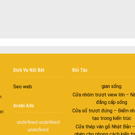
màu sắc Kiến Trúc
Cửa nhôm chống gió mưa –
ngang giữa thời tiết khắc n
Cửa nhôm kín nước kín khí – 
với những tác nhân bên n
Cửa nhôm cách âm – Sự yên
trong nhịp sống hiện đạ
Cửa nhôm thông gió – Đưa si
vào ngôi nhà của bạn
Dịch Vụ Nổi Bật
Đối Tác
Cửa nhôm xếp trượt – Kết nố
gian sống
Seo web
Cửa nhôm trượt view lớn – N
n
đẳng cấp sống
Arobi Ads
Cửa sổ trượt đứng – Điểm nh
rí
tạo trong kiến trúc
Cửa thép vân gỗ Nhật Bản 
undefined
undefined
ghép cho phong cách kiến tr
undefined