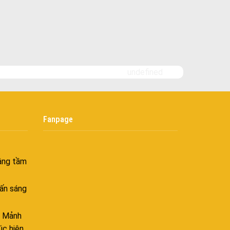
 Hiên
ghiệt
Bình yên
goài
 bình
undefined
i
nh khí
Fanpage
i không
âng tầm
ấn sáng
– Mảnh
úc hiện