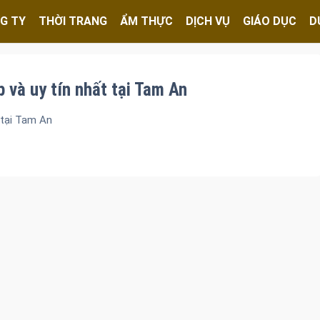
G TY
THỜI TRANG
ẨM THỰC
DỊCH VỤ
GIÁO DỤC
D
 và uy tín nhất tại Tam An
 tại Tam An