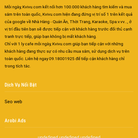
Mỗi ngày, Kvivu.com kết nối hơn 100.000 khách hàng tìm kiếm và mua
sắm trên toàn quốc, Kvivu.com hiện đang đứng vị trí số 1 trên kết quả
của google về Nhà Hàng - Quán Ăn, Thời Trang, Karaoke, Spa.v.vv..., ở
vị trí đầu tiên bạn sẽ được tiếp cận với khách hàng trước đối thủ cạnh
tranh trực tiếp, giúp bạn không bị mất khách hàng.
Chỉ với 1 ly cafe mỗi ngày, Kvivu.com giúp bạn tiếp cận với những
khách hàng đang thực sự có nhu cầu mua sắm, sử dụng dịch vụ trên
Đa dạng màu sắc cửa nhôm – Tối ưu màu sắc Kiến Trúc
toàn quốc. Liên hệ ngay 09.18001925 để tiếp cận khách hàng chỉ
Cửa nhôm chống gió mưa – Hiên ngang giữa thời tiết khắc
trong tích tắc.
nghiệt
Cửa nhôm kín nước kín khí – Bình yên với những tác nhân bên
Dịch Vụ Nổi Bật
ngoài
Cửa nhôm cách âm – Sự yên bình trong nhịp sống hiện đại
Seo web
Cửa nhôm thông gió – Đưa sinh khí vào ngôi nhà của bạn
Cửa nhôm xếp trượt – Kết nối không gian sống
Arobi Ads
Cửa nhôm trượt view lớn – Nâng tầm đẳng cấp sống
Cửa sổ trượt đứng – Điểm nhấn sáng tạo trong kiến trúc
undefined
undefined
undefined