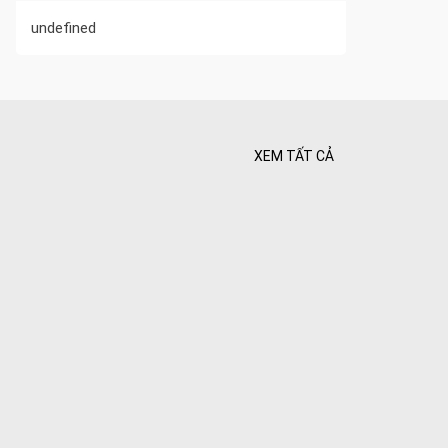
undefined
XEM TẤT CẢ
 Tối ưu
 Hiên
ghiệt
Bình yên