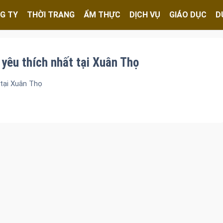
G TY
THỜI TRANG
ẨM THỰC
DỊCH VỤ
GIÁO DỤC
D
yêu thích nhất tại Xuân Thọ
tại Xuân Thọ