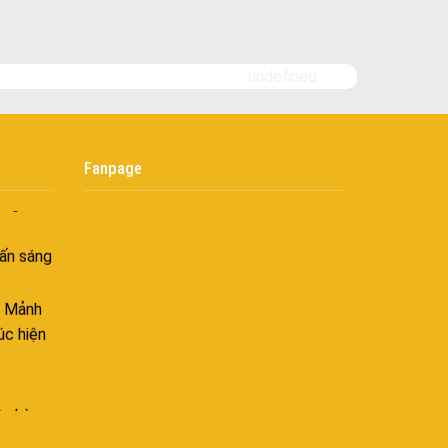
goài
 bình
i
undefined
nh khí
i không
Fanpage
âng tầm
ấn sáng
– Mảnh
úc hiện
ên hòa
 hòa