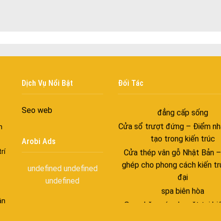
với những tác nhân bên n
Cửa nhôm cách âm – Sự yên
trong nhịp sống hiện đạ
Cửa nhôm thông gió – Đưa si
vào ngôi nhà của bạn
Cửa nhôm xếp trượt – Kết nố
gian sống
Dịch Vụ Nổi Bật
Đối Tác
Cửa nhôm trượt view lớn – N
đẳng cấp sống
Seo web
Cửa sổ trượt đứng – Điểm nh
n
tạo trong kiến trúc
Arobi Ads
Cửa thép vân gỗ Nhật Bản 
rí
ghép cho phong cách kiến tr
undefined
undefined
đại
undefined
spa biên hòa
Spa chăm sóc da mặt tại bi
ận
Điêu khắc chân mày ở biên