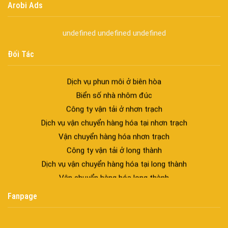
Arobi Ads
trúc hiện đại
spa biên hòa
undefined
undefined
undefined
Spa chăm sóc da mặt tại biên hòa
Điêu khắc chân mày ở biên hòa
Đối Tác
Dịch vụ phun chân mày ở biên hòa
Dịch vụ phun môi ở biên hòa
Biển số nhà nhôm đúc
Công ty vận tải ở nhơn trạch
Dịch vụ vận chuyển hàng hóa tại nhơn trạch
Vận chuyển hàng hóa nhơn trạch
Công ty vận tải ở long thành
Dịch vụ vận chuyển hàng hóa tại long thành
Vận chuyển hàng hóa long thành
Công ty vận tải ở trảng bom
Fanpage
Dịch vụ vận chuyển hàng hóa tại trảng bom
Vận chuyển hàng hóa trảng bom