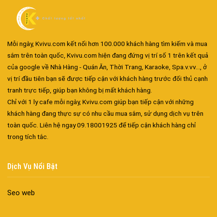
Mỗi ngày, Kvivu.com kết nối hơn 100.000 khách hàng tìm kiếm và mua
sắm trên toàn quốc, Kvivu.com hiện đang đứng vị trí số 1 trên kết quả
của google về Nhà Hàng - Quán Ăn, Thời Trang, Karaoke, Spa.v.vv..., ở
vị trí đầu tiên bạn sẽ được tiếp cận với khách hàng trước đối thủ cạnh
Đa dạng màu sắc cửa nhôm – Tối ưu màu sắc Kiến Trúc
tranh trực tiếp, giúp bạn không bị mất khách hàng.
Cửa nhôm chống gió mưa – Hiên ngang giữa thời tiết khắc
Chỉ với 1 ly cafe mỗi ngày, Kvivu.com giúp bạn tiếp cận với những
nghiệt
khách hàng đang thực sự có nhu cầu mua sắm, sử dụng dịch vụ trên
Cửa nhôm kín nước kín khí – Bình yên với những tác nhân bên
toàn quốc. Liên hệ ngay 09.18001925 để tiếp cận khách hàng chỉ
ngoài
trong tích tắc.
Cửa nhôm cách âm – Sự yên bình trong nhịp sống hiện đại
Cửa nhôm thông gió – Đưa sinh khí vào ngôi nhà của bạn
Dịch Vụ Nổi Bật
Cửa nhôm xếp trượt – Kết nối không gian sống
Cửa nhôm trượt view lớn – Nâng tầm đẳng cấp sống
Seo web
Cửa sổ trượt đứng – Điểm nhấn sáng tạo trong kiến trúc
Cửa thép vân gỗ Nhật Bản – Mảnh ghép cho phong cách kiến