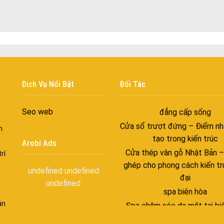
Cửa nhôm cách âm – Sự yên
trong nhịp sống hiện đạ
Cửa nhôm thông gió – Đưa si
vào ngôi nhà của bạn
Cửa nhôm xếp trượt – Kết nố
gian sống
Dịch Vụ Nổi Bật
Đối Tác
Cửa nhôm trượt view lớn – N
đẳng cấp sống
Seo web
Cửa sổ trượt đứng – Điểm nh
n
tạo trong kiến trúc
Arobi Ads
Cửa thép vân gỗ Nhật Bản 
rí
ghép cho phong cách kiến tr
đại
undefined
undefined
undefined
spa biên hòa
Spa chăm sóc da mặt tại bi
ận
Điêu khắc chân mày ở biên