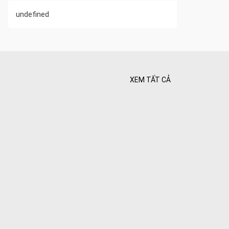
undefined
XEM TẤT CẢ
 Tối ưu
 Hiên
ghiệt
Bình yên
goài