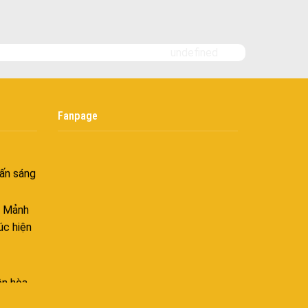
 bình
i
undefined
nh khí
i không
Fanpage
âng tầm
ấn sáng
– Mảnh
úc hiện
ên hòa
 hòa