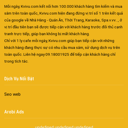
Mỗi ngày, Kvivu.com kết nối hơn 100.000 khách hàng tìm kiếm và mua
sắm trên toàn quốc, Kvivu.com hiện đang đứng vị trí số 1 trên kết quả
của google về Nhà Hàng - Quán Ăn, Thời Trang, Karaoke, Spa.v.vv..., ở
vị trí đầu tiên bạn sẽ được tiếp cận với khách hàng trước đối thủ cạnh
tranh trực tiếp, giúp bạn không bị mất khách hàng.
Chỉ với 1 ly cafe mỗi ngày, Kvivu.com giúp bạn tiếp cận với những
khách hàng đang thực sự có nhu cầu mua sắm, sử dụng dịch vụ trên
toàn quốc. Liên hệ ngay 09.18001925 để tiếp cận khách hàng chỉ
trong tích tắc.
Đa dạng màu sắc cửa nhôm – Tối ưu màu sắc Kiến Trúc
Cửa nhôm chống gió mưa – Hiên ngang giữa thời tiết khắc
Dịch Vụ Nổi Bật
nghiệt
Cửa nhôm kín nước kín khí – Bình yên với những tác nhân bên
Seo web
ngoài
Cửa nhôm cách âm – Sự yên bình trong nhịp sống hiện đại
Arobi Ads
Cửa nhôm thông gió – Đưa sinh khí vào ngôi nhà của bạn
Cửa nhôm xếp trượt – Kết nối không gian sống
undefined
undefined
undefined