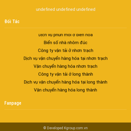
spa biên hòa
Spa chăm sóc da mặt tại biên hòa
undefined
undefined
undefined
Điêu khắc chân mày ở biên hòa
Đối Tác
Dịch vụ phun chân mày ở biên hòa
Dịch vụ phun môi ở biên hòa
Biển số nhà nhôm đúc
Công ty vận tải ở nhơn trạch
Dịch vụ vận chuyển hàng hóa tại nhơn trạch
Vận chuyển hàng hóa nhơn trạch
Công ty vận tải ở long thành
Dịch vụ vận chuyển hàng hóa tại long thành
Vận chuyển hàng hóa long thành
Công ty vận tải ở trảng bom
Fanpage
Dịch vụ vận chuyển hàng hóa tại trảng bom
Vận chuyển hàng hóa trảng bom
Công ty vận tải ở biên hòa đồng nai
Vận chuyển hàng hóa biên hòa đồng nai
© Developed
Kgroup.com.vn