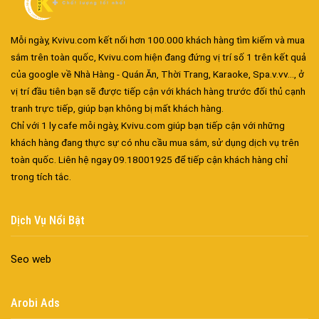
Mỗi ngày, Kvivu.com kết nối hơn 100.000 khách hàng tìm kiếm và mua
sắm trên toàn quốc, Kvivu.com hiện đang đứng vị trí số 1 trên kết quả
của google về Nhà Hàng - Quán Ăn, Thời Trang, Karaoke, Spa.v.vv..., ở
vị trí đầu tiên bạn sẽ được tiếp cận với khách hàng trước đối thủ cạnh
Đa dạng màu sắc cửa nhôm – Tối ưu màu sắc Kiến Trúc
tranh trực tiếp, giúp bạn không bị mất khách hàng.
Cửa nhôm chống gió mưa – Hiên ngang giữa thời tiết khắc
Chỉ với 1 ly cafe mỗi ngày, Kvivu.com giúp bạn tiếp cận với những
nghiệt
khách hàng đang thực sự có nhu cầu mua sắm, sử dụng dịch vụ trên
Cửa nhôm kín nước kín khí – Bình yên với những tác nhân bên
toàn quốc. Liên hệ ngay 09.18001925 để tiếp cận khách hàng chỉ
ngoài
trong tích tắc.
Cửa nhôm cách âm – Sự yên bình trong nhịp sống hiện đại
Cửa nhôm thông gió – Đưa sinh khí vào ngôi nhà của bạn
Dịch Vụ Nổi Bật
Cửa nhôm xếp trượt – Kết nối không gian sống
Cửa nhôm trượt view lớn – Nâng tầm đẳng cấp sống
Seo web
Cửa sổ trượt đứng – Điểm nhấn sáng tạo trong kiến trúc
Cửa thép vân gỗ Nhật Bản – Mảnh ghép cho phong cách kiến
trúc hiện đại
Arobi Ads