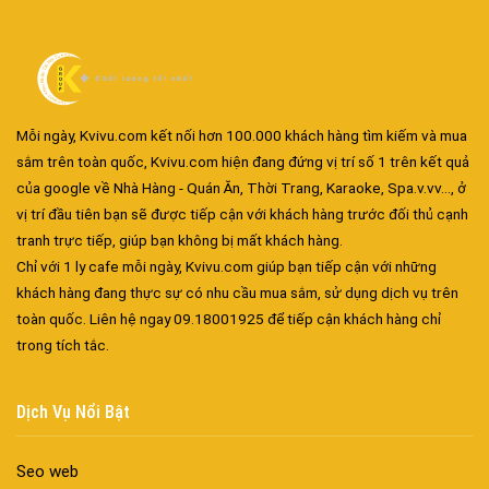
Mỗi ngày, Kvivu.com kết nối hơn 100.000 khách hàng tìm kiếm và mua
sắm trên toàn quốc, Kvivu.com hiện đang đứng vị trí số 1 trên kết quả
Đa dạng màu sắc cửa nhôm – Tối ưu màu sắc Kiến Trúc
của google về Nhà Hàng - Quán Ăn, Thời Trang, Karaoke, Spa.v.vv..., ở
Cửa nhôm chống gió mưa – Hiên ngang giữa thời tiết khắc
vị trí đầu tiên bạn sẽ được tiếp cận với khách hàng trước đối thủ cạnh
nghiệt
tranh trực tiếp, giúp bạn không bị mất khách hàng.
Cửa nhôm kín nước kín khí – Bình yên với những tác nhân bên
Chỉ với 1 ly cafe mỗi ngày, Kvivu.com giúp bạn tiếp cận với những
ngoài
khách hàng đang thực sự có nhu cầu mua sắm, sử dụng dịch vụ trên
Cửa nhôm cách âm – Sự yên bình trong nhịp sống hiện đại
toàn quốc. Liên hệ ngay 09.18001925 để tiếp cận khách hàng chỉ
trong tích tắc.
Cửa nhôm thông gió – Đưa sinh khí vào ngôi nhà của bạn
Cửa nhôm xếp trượt – Kết nối không gian sống
Cửa nhôm trượt view lớn – Nâng tầm đẳng cấp sống
Dịch Vụ Nổi Bật
Cửa sổ trượt đứng – Điểm nhấn sáng tạo trong kiến trúc
Cửa thép vân gỗ Nhật Bản – Mảnh ghép cho phong cách kiến
Seo web