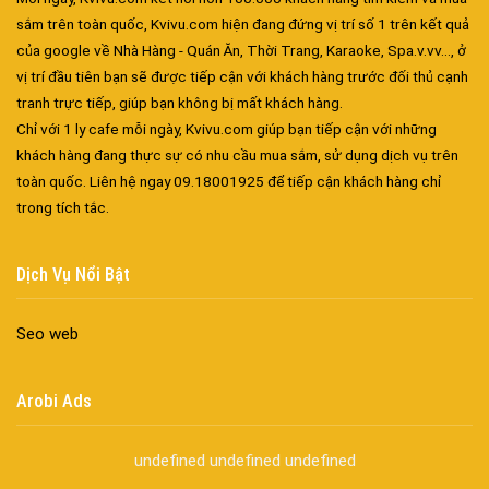
sắm trên toàn quốc, Kvivu.com hiện đang đứng vị trí số 1 trên kết quả
của google về Nhà Hàng - Quán Ăn, Thời Trang, Karaoke, Spa.v.vv..., ở
vị trí đầu tiên bạn sẽ được tiếp cận với khách hàng trước đối thủ cạnh
tranh trực tiếp, giúp bạn không bị mất khách hàng.
Chỉ với 1 ly cafe mỗi ngày, Kvivu.com giúp bạn tiếp cận với những
khách hàng đang thực sự có nhu cầu mua sắm, sử dụng dịch vụ trên
Đa dạng màu sắc cửa nhôm – Tối ưu màu sắc Kiến Trúc
toàn quốc. Liên hệ ngay 09.18001925 để tiếp cận khách hàng chỉ
Cửa nhôm chống gió mưa – Hiên ngang giữa thời tiết khắc
trong tích tắc.
nghiệt
Cửa nhôm kín nước kín khí – Bình yên với những tác nhân bên
Dịch Vụ Nổi Bật
ngoài
Cửa nhôm cách âm – Sự yên bình trong nhịp sống hiện đại
Seo web
Cửa nhôm thông gió – Đưa sinh khí vào ngôi nhà của bạn
Cửa nhôm xếp trượt – Kết nối không gian sống
Cửa nhôm trượt view lớn – Nâng tầm đẳng cấp sống
Arobi Ads
Cửa sổ trượt đứng – Điểm nhấn sáng tạo trong kiến trúc
Cửa thép vân gỗ Nhật Bản – Mảnh ghép cho phong cách kiến
undefined
undefined
undefined
trúc hiện đại