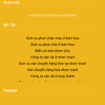
Arobi Ads
Cửa thép vân gỗ Nhật Bản – Mảnh ghép cho phong cách kiến
trúc hiện đại
undefined
undefined
undefined
spa biên hòa
Spa chăm sóc da mặt tại biên hòa
Đối Tác
Điêu khắc chân mày ở biên hòa
Dịch vụ phun chân mày ở biên hòa
Dịch vụ phun môi ở biên hòa
Biển số nhà nhôm đúc
Công ty vận tải ở nhơn trạch
Dịch vụ vận chuyển hàng hóa tại nhơn trạch
Vận chuyển hàng hóa nhơn trạch
Công ty vận tải ở long thành
Dịch vụ vận chuyển hàng hóa tại long thành
Vận chuyển hàng hóa long thành
Fanpage
Công ty vận tải ở trảng bom
Dịch vụ vận chuyển hàng hóa tại trảng bom
Vận chuyển hàng hóa trảng bom