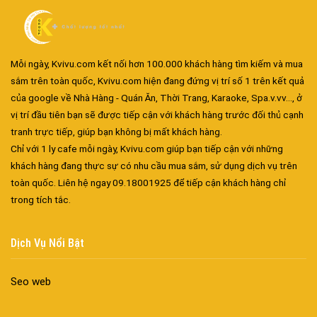
Mỗi ngày, Kvivu.com kết nối hơn 100.000 khách hàng tìm kiếm và mua
sắm trên toàn quốc, Kvivu.com hiện đang đứng vị trí số 1 trên kết quả
của google về Nhà Hàng - Quán Ăn, Thời Trang, Karaoke, Spa.v.vv..., ở
vị trí đầu tiên bạn sẽ được tiếp cận với khách hàng trước đối thủ cạnh
tranh trực tiếp, giúp bạn không bị mất khách hàng.
Đa dạng màu sắc cửa nhôm – Tối ưu màu sắc Kiến Trúc
Chỉ với 1 ly cafe mỗi ngày, Kvivu.com giúp bạn tiếp cận với những
Cửa nhôm chống gió mưa – Hiên ngang giữa thời tiết khắc
khách hàng đang thực sự có nhu cầu mua sắm, sử dụng dịch vụ trên
nghiệt
toàn quốc. Liên hệ ngay 09.18001925 để tiếp cận khách hàng chỉ
Cửa nhôm kín nước kín khí – Bình yên với những tác nhân bên
trong tích tắc.
ngoài
Cửa nhôm cách âm – Sự yên bình trong nhịp sống hiện đại
Dịch Vụ Nổi Bật
Cửa nhôm thông gió – Đưa sinh khí vào ngôi nhà của bạn
Cửa nhôm xếp trượt – Kết nối không gian sống
Seo web
Cửa nhôm trượt view lớn – Nâng tầm đẳng cấp sống
Cửa sổ trượt đứng – Điểm nhấn sáng tạo trong kiến trúc