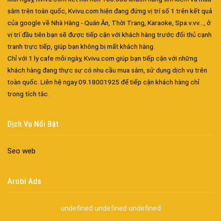
sắm trên toàn quốc, Kvivu.com hiện đang đứng vị trí số 1 trên kết quả
của google về Nhà Hàng - Quán Ăn, Thời Trang, Karaoke, Spa.v.vv..., ở
vị trí đầu tiên bạn sẽ được tiếp cận với khách hàng trước đối thủ cạnh
tranh trực tiếp, giúp bạn không bị mất khách hàng.
Đa dạng màu sắc cửa nhôm – Tối ưu màu sắc Kiến Trúc
Chỉ với 1 ly cafe mỗi ngày, Kvivu.com giúp bạn tiếp cận với những
Cửa nhôm chống gió mưa – Hiên ngang giữa thời tiết khắc
khách hàng đang thực sự có nhu cầu mua sắm, sử dụng dịch vụ trên
nghiệt
toàn quốc. Liên hệ ngay 09.18001925 để tiếp cận khách hàng chỉ
Cửa nhôm kín nước kín khí – Bình yên với những tác nhân bên
trong tích tắc.
ngoài
Cửa nhôm cách âm – Sự yên bình trong nhịp sống hiện đại
Dịch Vụ Nổi Bật
Cửa nhôm thông gió – Đưa sinh khí vào ngôi nhà của bạn
Cửa nhôm xếp trượt – Kết nối không gian sống
Seo web
Cửa nhôm trượt view lớn – Nâng tầm đẳng cấp sống
Cửa sổ trượt đứng – Điểm nhấn sáng tạo trong kiến trúc
Arobi Ads
Cửa thép vân gỗ Nhật Bản – Mảnh ghép cho phong cách kiến
trúc hiện đại
undefined
undefined
undefined
spa biên hòa