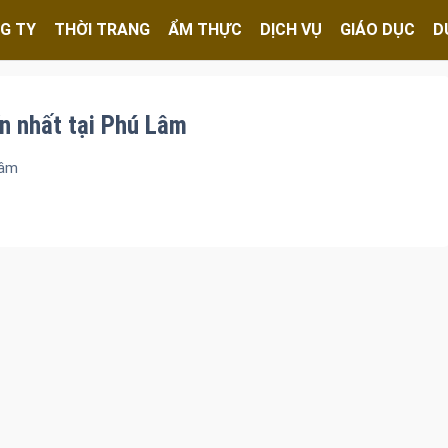
G TY
THỜI TRANG
ẨM THỰC
DỊCH VỤ
GIÁO DỤC
D
n nhất tại Phú Lâm
Lâm