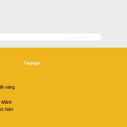
Bình yên
goài
 bình
i
undefined
nh khí
i không
Fanpage
âng tầm
ấn sáng
– Mảnh
úc hiện