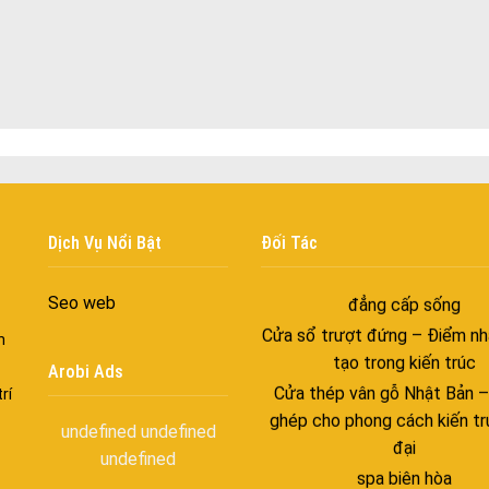
Cửa nhôm kín nước kín khí – 
với những tác nhân bên n
Cửa nhôm cách âm – Sự yên
trong nhịp sống hiện đạ
Cửa nhôm thông gió – Đưa si
vào ngôi nhà của bạn
Cửa nhôm xếp trượt – Kết nố
gian sống
Dịch Vụ Nổi Bật
Đối Tác
Cửa nhôm trượt view lớn – N
đẳng cấp sống
Seo web
Cửa sổ trượt đứng – Điểm nh
n
tạo trong kiến trúc
Arobi Ads
Cửa thép vân gỗ Nhật Bản 
rí
ghép cho phong cách kiến tr
đại
undefined
undefined
undefined
spa biên hòa