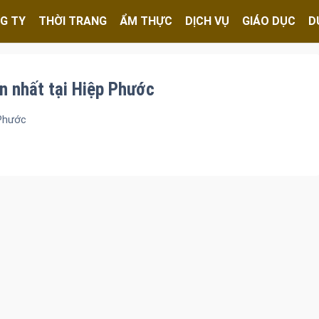
G TY
THỜI TRANG
ẨM THỰC
DỊCH VỤ
GIÁO DỤC
D
n nhất tại Hiệp Phước
 Phước