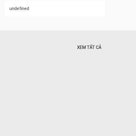
undefined
XEM TẤT CẢ
 Tối ưu
 Hiên
ghiệt
Bình yên
goài
 bình
i
nh khí