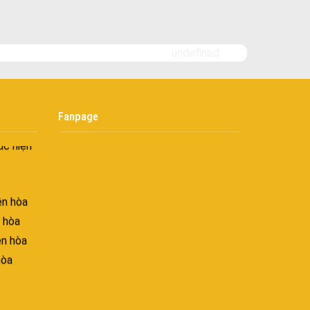
i không
âng tầm
undefined
ấn sáng
Fanpage
– Mảnh
úc hiện
ên hòa
 hòa
ên hòa
hòa
ạch
tại nhơn