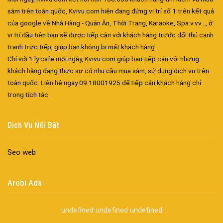
sắm trên toàn quốc, Kvivu.com hiện đang đứng vị trí số 1 trên kết quả
của google về Nhà Hàng - Quán Ăn, Thời Trang, Karaoke, Spa.v.vv..., ở
vị trí đầu tiên bạn sẽ được tiếp cận với khách hàng trước đối thủ cạnh
tranh trực tiếp, giúp bạn không bị mất khách hàng.
Chỉ với 1 ly cafe mỗi ngày, Kvivu.com giúp bạn tiếp cận với những
khách hàng đang thực sự có nhu cầu mua sắm, sử dụng dịch vụ trên
Đa dạng màu sắc cửa nhôm – Tối ưu màu sắc Kiến Trúc
toàn quốc. Liên hệ ngay 09.18001925 để tiếp cận khách hàng chỉ
Cửa nhôm chống gió mưa – Hiên ngang giữa thời tiết khắc
trong tích tắc.
nghiệt
Cửa nhôm kín nước kín khí – Bình yên với những tác nhân bên
ngoài
Dịch Vụ Nổi Bật
Cửa nhôm cách âm – Sự yên bình trong nhịp sống hiện đại
Cửa nhôm thông gió – Đưa sinh khí vào ngôi nhà của bạn
Seo web
Cửa nhôm xếp trượt – Kết nối không gian sống
Cửa nhôm trượt view lớn – Nâng tầm đẳng cấp sống
Arobi Ads
Cửa sổ trượt đứng – Điểm nhấn sáng tạo trong kiến trúc
Cửa thép vân gỗ Nhật Bản – Mảnh ghép cho phong cách kiến
undefined
undefined
undefined
trúc hiện đại