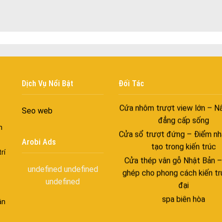
với những tác nhân bên n
Cửa nhôm cách âm – Sự yên
trong nhịp sống hiện đạ
Cửa nhôm thông gió – Đưa si
vào ngôi nhà của bạn
Cửa nhôm xếp trượt – Kết nố
Dịch Vụ Nổi Bật
Đối Tác
gian sống
Cửa nhôm trượt view lớn – N
Seo web
đẳng cấp sống
Cửa sổ trượt đứng – Điểm nh
n
tạo trong kiến trúc
Arobi Ads
Cửa thép vân gỗ Nhật Bản 
rí
ghép cho phong cách kiến tr
undefined
undefined
đại
undefined
spa biên hòa
ận
Spa chăm sóc da mặt tại bi
Điêu khắc chân mày ở biên