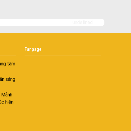
goài
 bình
i
undefined
nh khí
i không
Fanpage
âng tầm
ấn sáng
– Mảnh
úc hiện
ên hòa
 hòa