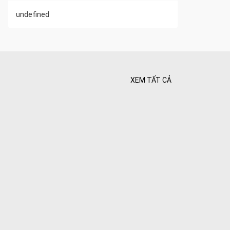
undefined
XEM TẤT CẢ
 Tối ưu
 Hiên
ghiệt
Bình yên