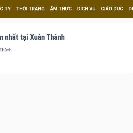
G TY
THỜI TRANG
ẨM THỰC
DỊCH VỤ
GIÁO DỤC
D
n nhất tại Xuân Thành
 Thành