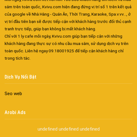
sắm trên toàn quốc, Kvivu.com hiện đang đứng vị trí số 1 trên kết quả
của google về Nhà Hàng - Quán Ăn, Thời Trang, Karaoke, Spa.v.vv..., ở
vị trí đầu tiên bạn sẽ được tiếp cận với khách hàng trước đối thủ cạnh
tranh trực tiếp, giúp bạn không bị mất khách hàng.
Chỉ với 1 ly cafe mỗi ngày, Kvivu.com giúp bạn tiếp cận với những
khách hàng đang thực sự có nhu cầu mua sắm, sử dụng dịch vụ trên
Đa dạng màu sắc cửa nhôm – Tối ưu màu sắc Kiến Trúc
toàn quốc. Liên hệ ngay 09.18001925 để tiếp cận khách hàng chỉ
Cửa nhôm chống gió mưa – Hiên ngang giữa thời tiết khắc
trong tích tắc.
nghiệt
Cửa nhôm kín nước kín khí – Bình yên với những tác nhân bên
Dịch Vụ Nổi Bật
ngoài
Cửa nhôm cách âm – Sự yên bình trong nhịp sống hiện đại
Seo web
Cửa nhôm thông gió – Đưa sinh khí vào ngôi nhà của bạn
Cửa nhôm xếp trượt – Kết nối không gian sống
Cửa nhôm trượt view lớn – Nâng tầm đẳng cấp sống
Arobi Ads
Cửa sổ trượt đứng – Điểm nhấn sáng tạo trong kiến trúc
Cửa thép vân gỗ Nhật Bản – Mảnh ghép cho phong cách kiến
undefined
undefined
undefined
trúc hiện đại