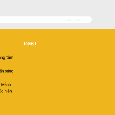
goài
 bình
i
undefined
nh khí
i không
Fanpage
âng tầm
ấn sáng
– Mảnh
úc hiện
ên hòa
 hòa