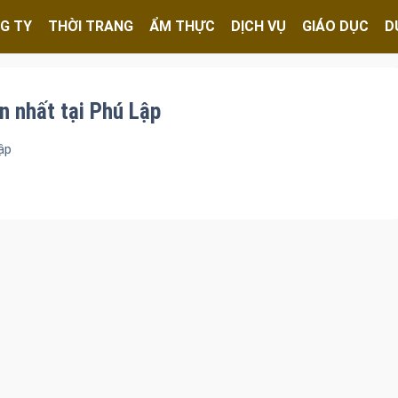
G TY
THỜI TRANG
ẨM THỰC
DỊCH VỤ
GIÁO DỤC
D
n nhất tại Phú Lập
ập