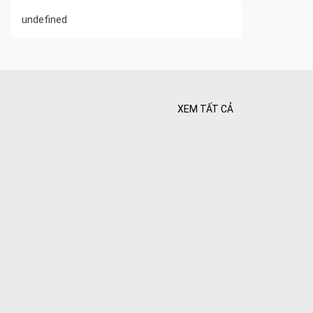
undefined
XEM TẤT CẢ
 Tối ưu
 Hiên
ghiệt
Bình yên