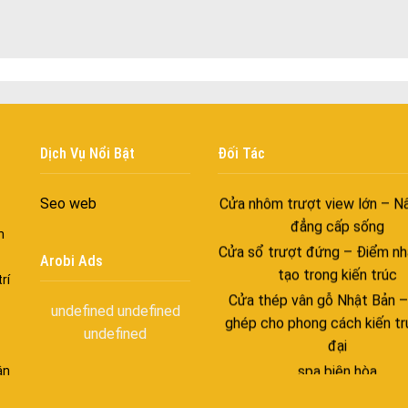
với những tác nhân bên n
Cửa nhôm cách âm – Sự yên
trong nhịp sống hiện đạ
Cửa nhôm thông gió – Đưa si
vào ngôi nhà của bạn
Cửa nhôm xếp trượt – Kết nố
Dịch Vụ Nổi Bật
Đối Tác
gian sống
Cửa nhôm trượt view lớn – N
Seo web
đẳng cấp sống
n
Cửa sổ trượt đứng – Điểm nh
tạo trong kiến trúc
Arobi Ads
rí
Cửa thép vân gỗ Nhật Bản 
ghép cho phong cách kiến tr
undefined
undefined
đại
undefined
spa biên hòa
ận
Spa chăm sóc da mặt tại bi
Điêu khắc chân mày ở biên