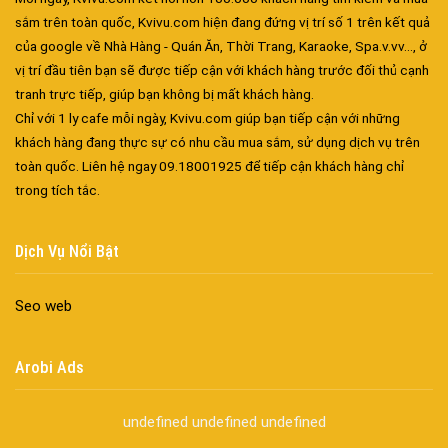
sắm trên toàn quốc, Kvivu.com hiện đang đứng vị trí số 1 trên kết quả
của google về Nhà Hàng - Quán Ăn, Thời Trang, Karaoke, Spa.v.vv..., ở
vị trí đầu tiên bạn sẽ được tiếp cận với khách hàng trước đối thủ cạnh
tranh trực tiếp, giúp bạn không bị mất khách hàng.
Chỉ với 1 ly cafe mỗi ngày, Kvivu.com giúp bạn tiếp cận với những
khách hàng đang thực sự có nhu cầu mua sắm, sử dụng dịch vụ trên
toàn quốc. Liên hệ ngay 09.18001925 để tiếp cận khách hàng chỉ
Đa dạng màu sắc cửa nhôm – Tối ưu màu sắc Kiến Trúc
trong tích tắc.
Cửa nhôm chống gió mưa – Hiên ngang giữa thời tiết khắc
nghiệt
Dịch Vụ Nổi Bật
Cửa nhôm kín nước kín khí – Bình yên với những tác nhân bên
ngoài
Seo web
Cửa nhôm cách âm – Sự yên bình trong nhịp sống hiện đại
Cửa nhôm thông gió – Đưa sinh khí vào ngôi nhà của bạn
Arobi Ads
Cửa nhôm xếp trượt – Kết nối không gian sống
Cửa nhôm trượt view lớn – Nâng tầm đẳng cấp sống
undefined
undefined
undefined
Cửa sổ trượt đứng – Điểm nhấn sáng tạo trong kiến trúc