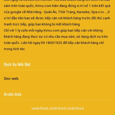
sắm trên toàn quốc, Kvivu.com hiện đang đứng vị trí số 1 trên kết quả
của google về Nhà Hàng - Quán Ăn, Thời Trang, Karaoke, Spa.v.vv..., ở
vị trí đầu tiên bạn sẽ được tiếp cận với khách hàng trước đối thủ cạnh
tranh trực tiếp, giúp bạn không bị mất khách hàng.
Chỉ với 1 ly cafe mỗi ngày, Kvivu.com giúp bạn tiếp cận với những
khách hàng đang thực sự có nhu cầu mua sắm, sử dụng dịch vụ trên
toàn quốc. Liên hệ ngay 09.18001925 để tiếp cận khách hàng chỉ
Đa dạng màu sắc cửa nhôm – Tối ưu màu sắc Kiến Trúc
trong tích tắc.
Cửa nhôm chống gió mưa – Hiên ngang giữa thời tiết khắc
nghiệt
Dịch Vụ Nổi Bật
Cửa nhôm kín nước kín khí – Bình yên với những tác nhân bên
ngoài
Cửa nhôm cách âm – Sự yên bình trong nhịp sống hiện đại
Seo web
Cửa nhôm thông gió – Đưa sinh khí vào ngôi nhà của bạn
Cửa nhôm xếp trượt – Kết nối không gian sống
Arobi Ads
Cửa nhôm trượt view lớn – Nâng tầm đẳng cấp sống
Cửa sổ trượt đứng – Điểm nhấn sáng tạo trong kiến trúc
undefined
undefined
undefined
Cửa thép vân gỗ Nhật Bản – Mảnh ghép cho phong cách kiến