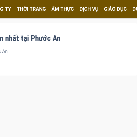
G TY
THỜI TRANG
ẨM THỰC
DỊCH VỤ
GIÁO DỤC
D
n nhất tại Phước An
c An