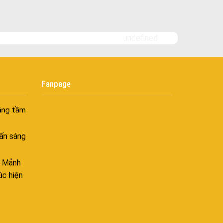
goài
 bình
i
undefined
nh khí
i không
Fanpage
âng tầm
ấn sáng
– Mảnh
úc hiện
ên hòa
 hòa