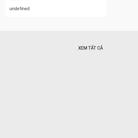
undefined
XEM TẤT CẢ
 Tối ưu
 Hiên
ghiệt
Bình yên