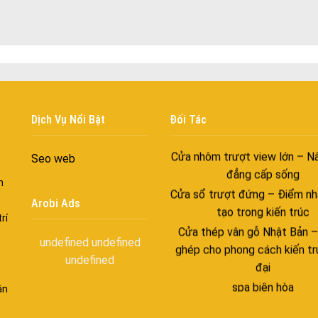
với những tác nhân bên n
Cửa nhôm cách âm – Sự yên
trong nhịp sống hiện đạ
Cửa nhôm thông gió – Đưa si
vào ngôi nhà của bạn
Cửa nhôm xếp trượt – Kết nố
Dịch Vụ Nổi Bật
Đối Tác
gian sống
Cửa nhôm trượt view lớn – N
Seo web
đẳng cấp sống
Cửa sổ trượt đứng – Điểm nh
n
tạo trong kiến trúc
Arobi Ads
rí
Cửa thép vân gỗ Nhật Bản 
ghép cho phong cách kiến tr
undefined
undefined
đại
undefined
spa biên hòa
ận
Spa chăm sóc da mặt tại bi
Điêu khắc chân mày ở biên