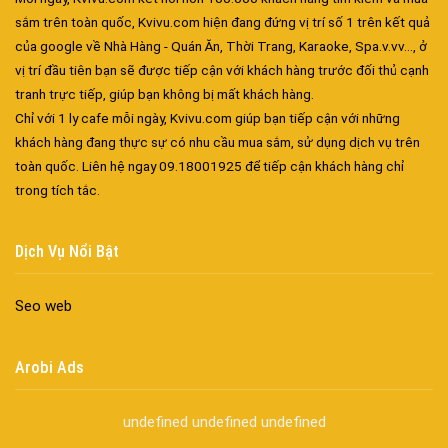
sắm trên toàn quốc, Kvivu.com hiện đang đứng vị trí số 1 trên kết quả
của google về Nhà Hàng - Quán Ăn, Thời Trang, Karaoke, Spa.v.vv..., ở
vị trí đầu tiên bạn sẽ được tiếp cận với khách hàng trước đối thủ cạnh
tranh trực tiếp, giúp bạn không bị mất khách hàng.
Đa dạng màu sắc cửa nhôm – Tối ưu màu sắc Kiến Trúc
Chỉ với 1 ly cafe mỗi ngày, Kvivu.com giúp bạn tiếp cận với những
Cửa nhôm chống gió mưa – Hiên ngang giữa thời tiết khắc
khách hàng đang thực sự có nhu cầu mua sắm, sử dụng dịch vụ trên
nghiệt
toàn quốc. Liên hệ ngay 09.18001925 để tiếp cận khách hàng chỉ
Cửa nhôm kín nước kín khí – Bình yên với những tác nhân bên
trong tích tắc.
ngoài
Cửa nhôm cách âm – Sự yên bình trong nhịp sống hiện đại
Dịch Vụ Nổi Bật
Cửa nhôm thông gió – Đưa sinh khí vào ngôi nhà của bạn
Cửa nhôm xếp trượt – Kết nối không gian sống
Seo web
Cửa nhôm trượt view lớn – Nâng tầm đẳng cấp sống
Cửa sổ trượt đứng – Điểm nhấn sáng tạo trong kiến trúc
Cửa thép vân gỗ Nhật Bản – Mảnh ghép cho phong cách kiến
Arobi Ads
trúc hiện đại
spa biên hòa
undefined
undefined
undefined
Spa chăm sóc da mặt tại biên hòa