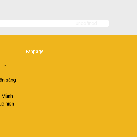
goài
 bình
i
undefined
nh khí
i không
Fanpage
âng tầm
ấn sáng
– Mảnh
úc hiện
ên hòa
 hòa