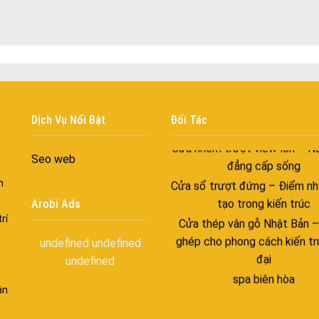
với những tác nhân bên n
Cửa nhôm cách âm – Sự yên
trong nhịp sống hiện đạ
Cửa nhôm thông gió – Đưa si
vào ngôi nhà của bạn
Cửa nhôm xếp trượt – Kết nố
gian sống
Dịch Vụ Nổi Bật
Đối Tác
Cửa nhôm trượt view lớn – N
đẳng cấp sống
Seo web
Cửa sổ trượt đứng – Điểm nh
n
tạo trong kiến trúc
Arobi Ads
Cửa thép vân gỗ Nhật Bản 
rí
ghép cho phong cách kiến tr
undefined
undefined
đại
undefined
spa biên hòa
Spa chăm sóc da mặt tại bi
ận
Điêu khắc chân mày ở biên