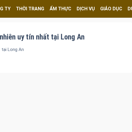
G TY
THỜI TRANG
ẨM THỰC
DỊCH VỤ
GIÁO DỤC
D
nhiên uy tín nhất tại Long An
t tại Long An