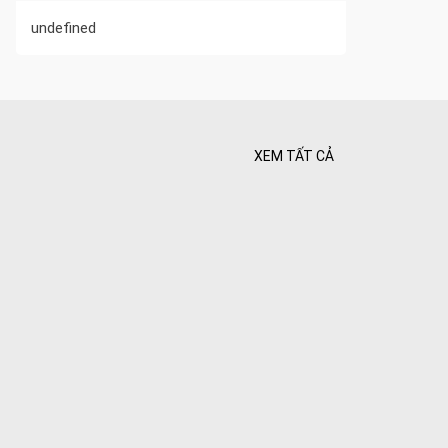
undefined
XEM TẤT CẢ
 Tối ưu
 Hiên
ghiệt
Bình yên