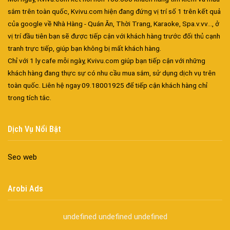
sắm trên toàn quốc, Kvivu.com hiện đang đứng vị trí số 1 trên kết quả
của google về Nhà Hàng - Quán Ăn, Thời Trang, Karaoke, Spa.v.vv..., ở
vị trí đầu tiên bạn sẽ được tiếp cận với khách hàng trước đối thủ cạnh
tranh trực tiếp, giúp bạn không bị mất khách hàng.
Chỉ với 1 ly cafe mỗi ngày, Kvivu.com giúp bạn tiếp cận với những
khách hàng đang thực sự có nhu cầu mua sắm, sử dụng dịch vụ trên
toàn quốc. Liên hệ ngay 09.18001925 để tiếp cận khách hàng chỉ
trong tích tắc.
Đa dạng màu sắc cửa nhôm – Tối ưu màu sắc Kiến Trúc
Cửa nhôm chống gió mưa – Hiên ngang giữa thời tiết khắc
Dịch Vụ Nổi Bật
nghiệt
Cửa nhôm kín nước kín khí – Bình yên với những tác nhân bên
ngoài
Seo web
Cửa nhôm cách âm – Sự yên bình trong nhịp sống hiện đại
Cửa nhôm thông gió – Đưa sinh khí vào ngôi nhà của bạn
Arobi Ads
Cửa nhôm xếp trượt – Kết nối không gian sống
Cửa nhôm trượt view lớn – Nâng tầm đẳng cấp sống
undefined
undefined
undefined
Cửa sổ trượt đứng – Điểm nhấn sáng tạo trong kiến trúc