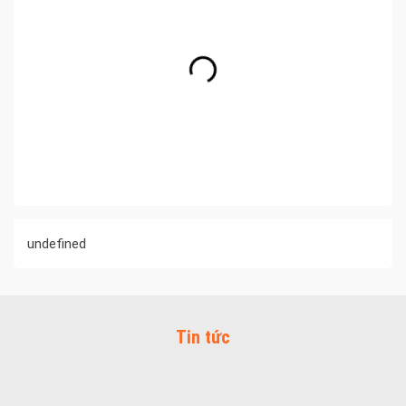
undefined
Tin tức
Đa dạng màu sắc cửa nhôm – Tối ưu màu sắc Kiến Trúc