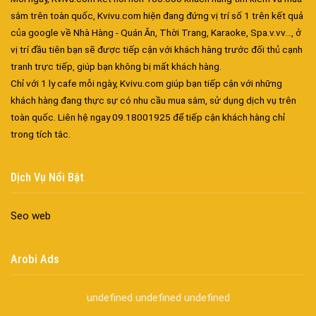
Công ty vận tải ở nhơn trạch
sắm trên toàn quốc, Kvivu.com hiện đang đứng vị trí số 1 trên kết quả
Dịch vụ vận chuyển hàng hóa tại nhơn trạch
của google về Nhà Hàng - Quán Ăn, Thời Trang, Karaoke, Spa.v.vv..., ở
Vận chuyển hàng hóa nhơn trạch
vị trí đầu tiên bạn sẽ được tiếp cận với khách hàng trước đối thủ cạnh
Công ty vận tải ở long thành
tranh trực tiếp, giúp bạn không bị mất khách hàng.
Dịch vụ vận chuyển hàng hóa tại long thành
Chỉ với 1 ly cafe mỗi ngày, Kvivu.com giúp bạn tiếp cận với những
Vận chuyển hàng hóa long thành
khách hàng đang thực sự có nhu cầu mua sắm, sử dụng dịch vụ trên
Công ty vận tải ở trảng bom
toàn quốc. Liên hệ ngay 09.18001925 để tiếp cận khách hàng chỉ
trong tích tắc.
Dịch vụ vận chuyển hàng hóa tại trảng bom
Vận chuyển hàng hóa trảng bom
Công ty vận tải ở biên hòa đồng nai
Dịch Vụ Nổi Bật
Vận chuyển hàng hóa biên hòa đồng nai
Dịch vụ vận chuyển hàng hóa tại biên hòa
Seo web
Bảo Vệ Toàn Cầu
Bảo Vệ Liêm Chính
Arobi Ads
Bảo Vệ Thăng Long
Bảo Vệ Ngân An
undefined
undefined
undefined
Dịch Vụ Bảo Vệ An Ninh