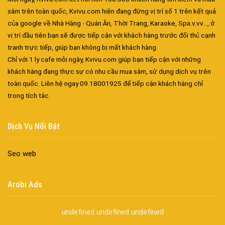
sắm trên toàn quốc, Kvivu.com hiện đang đứng vị trí số 1 trên kết quả
của google về Nhà Hàng - Quán Ăn, Thời Trang, Karaoke, Spa.v.vv..., ở
vị trí đầu tiên bạn sẽ được tiếp cận với khách hàng trước đối thủ cạnh
tranh trực tiếp, giúp bạn không bị mất khách hàng.
Chỉ với 1 ly cafe mỗi ngày, Kvivu.com giúp bạn tiếp cận với những
khách hàng đang thực sự có nhu cầu mua sắm, sử dụng dịch vụ trên
toàn quốc. Liên hệ ngay 09.18001925 để tiếp cận khách hàng chỉ
Đa dạng màu sắc cửa nhôm – Tối ưu màu sắc Kiến Trúc
trong tích tắc.
Cửa nhôm chống gió mưa – Hiên ngang giữa thời tiết khắc
nghiệt
Dịch Vụ Nổi Bật
Cửa nhôm kín nước kín khí – Bình yên với những tác nhân bên
ngoài
Seo web
Cửa nhôm cách âm – Sự yên bình trong nhịp sống hiện đại
Cửa nhôm thông gió – Đưa sinh khí vào ngôi nhà của bạn
Cửa nhôm xếp trượt – Kết nối không gian sống
Arobi Ads
Cửa nhôm trượt view lớn – Nâng tầm đẳng cấp sống
Cửa sổ trượt đứng – Điểm nhấn sáng tạo trong kiến trúc
undefined
undefined
undefined
Cửa thép vân gỗ Nhật Bản – Mảnh ghép cho phong cách kiến