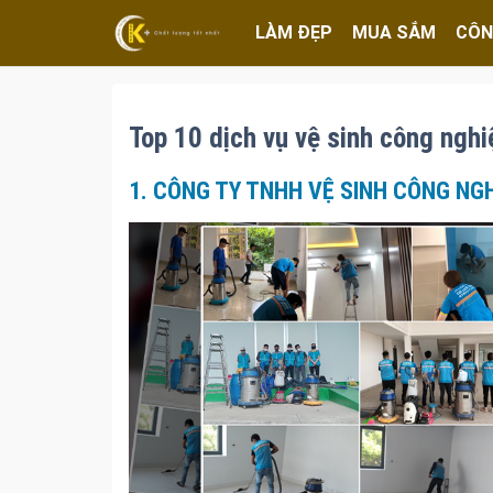
LÀM ĐẸP
MUA SẮM
CÔN
Top 10 dịch vụ vệ sinh công nghi
1. CÔNG TY TNHH VỆ SINH CÔNG NGH