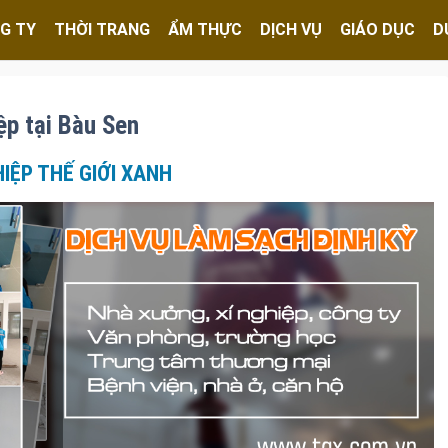
G TY
THỜI TRANG
ẨM THỰC
DỊCH VỤ
GIÁO DỤC
D
ệp tại Bàu Sen
IỆP THẾ GIỚI XANH