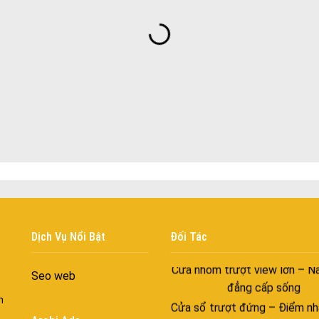
Đa dạng màu sắc cửa nhôm –
màu sắc Kiến Trúc
Cửa nhôm chống gió mưa –
ngang giữa thời tiết khắc n
Cửa nhôm kín nước kín khí – 
với những tác nhân bên n
Cửa nhôm cách âm – Sự yên
trong nhịp sống hiện đạ
Cửa nhôm thông gió – Đưa si
vào ngôi nhà của bạn
Cửa nhôm xếp trượt – Kết nố
gian sống
Dịch Vụ Nổi Bật
Đối Tác
Cửa nhôm trượt view lớn – N
đẳng cấp sống
Seo web
Cửa sổ trượt đứng – Điểm nh
n
tạo trong kiến trúc