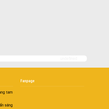
 Tối ưu
 Hiên
ghiệt
Bình yên
goài
 bình
i
undefined
nh khí
i không
Fanpage
âng tầm
ấn sáng